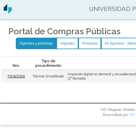
UNIVERSIDAD 
Portal de Compras Públicas
Vigentes y próximas
Vigentes
Próximas
En Apertura - últim
Tipo de
Nro.
procedimiento
Impresión digital on demand y encuadernación
TSI 8/2026
Trámite Simplificado
(2° llamado)
SIU-Diaguita. Módulo d
Desarrollado por
SIU 