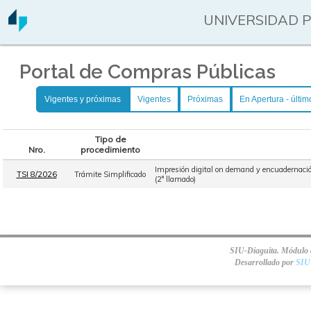
UNIVERSIDAD 
Portal de Compras Públicas
Vigentes y próximas
Vigentes
Próximas
En Apertura - últim
Tipo de
Nro.
procedimiento
Impresión digital on demand y encuadernación
TSI 8/2026
Trámite Simplificado
(2° llamado)
SIU-Diaguita. Módulo d
Desarrollado por
SIU 