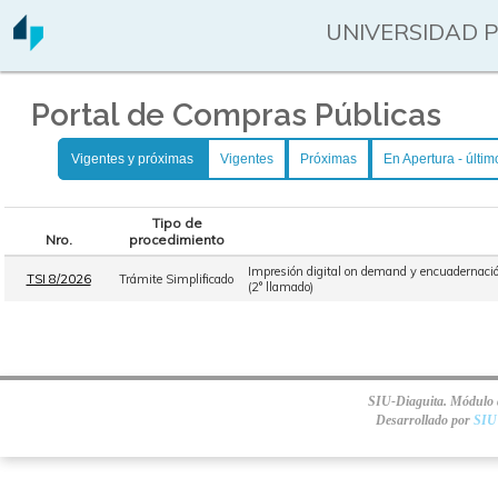
UNIVERSIDAD 
Portal de Compras Públicas
Vigentes y próximas
Vigentes
Próximas
En Apertura - últim
Tipo de
Nro.
procedimiento
Impresión digital on demand y encuadernación
TSI 8/2026
Trámite Simplificado
(2° llamado)
SIU-Diaguita. Módulo d
Desarrollado por
SIU 