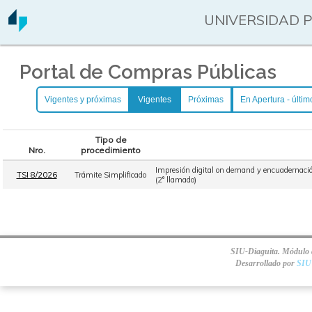
UNIVERSIDAD 
Portal de Compras Públicas
Vigentes y próximas
Vigentes
Próximas
En Apertura - últim
Tipo de
Nro.
procedimiento
Impresión digital on demand y encuadernación
TSI 8/2026
Trámite Simplificado
(2° llamado)
SIU-Diaguita. Módulo d
Desarrollado por
SIU 