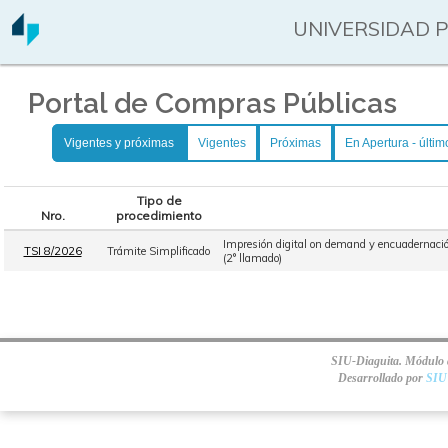
UNIVERSIDAD 
Portal de Compras Públicas
Vigentes y próximas
Vigentes
Próximas
En Apertura - últim
Tipo de
Nro.
procedimiento
Impresión digital on demand y encuadernación
TSI 8/2026
Trámite Simplificado
(2° llamado)
SIU-Diaguita. Módulo d
Desarrollado por
SIU 