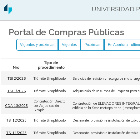
UNIVERSIDAD 
Portal de Compras Públicas
Vigentes y próximas
Vigentes
Próximas
En Apertura - últim
Tipo de
Nro.
procedimiento
TSI 2/2026
Trámite Simplificado
Servicios de revisión y recarga de matafue
TSI 1/2026
Trámite Simplificado
Adquisición de insumos de limpieza para ab
Contratación Directa
Contratación de ELEVADORES INTEGRAL S.R.
CDA 13/2025
por Adjudicación
edificio de la Sede metropolitana ( reemplazo
Simple
TSI 12/2025
Trámite Simplificado
Desmonte, provisión e instalación de tabiqu
TSI 11/2025
Trámite Simplificado
Desmonte, provisión e instalación de tabiqu