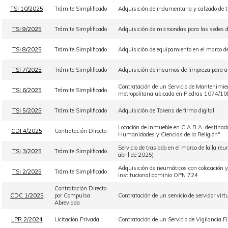
TSI 10/2025
Trámite Simplificado
Adquisición de indumentaria y calzado de t
TSI 9/2025
Trámite Simplificado
Adquisición de microondas para las sedes d
TSI 8/2025
Trámite Simplificado
Adquisición de equipamiento en el marco de
TSI 7/2025
Trámite Simplificado
Adquisición de insumos de limpieza para ab
Contratación de un Servicio de Mantenimient
TSI 6/2025
Trámite Simplificado
metropolitana ubicada en Piedras 1074/10
TSI 5/2025
Trámite Simplificado
Adquisición de Tokens de firma digital
Locación de Inmueble en C.A.B.A, destinado 
CDI 4/2025
Contratación Directa
Humanidades y Ciencias de la Religión".
Servicio de traslado en el marco de la la r
TSI 3/2025
Trámite Simplificado
abril de 2025)
Adquisición de neumáticos con colocación y s
TSI 2/2025
Trámite Simplificado
institucional dominio OPN 724
Contratación Directa
CDC 1/2025
por Compulsa
Contratación de un servicio de servidor virt
Abreviada
LPR 2/2024
Licitación Privada
Contratación de un Servicio de Vigilancia F