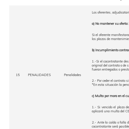
Los oferentes, adjudicatar
a) No mantener su oferta:
Si el oferente manifestara
los plazos de mantenimien
b) Incumplimiento contrac
1.-Si el cocontratante de
original del contrato o de
fueran entregados o prest
15
PENALIDADES
Penalidades
2.- Por ceder el contrato
*En esta situación la pen
c) Multa por mora en el c
1.- Si vencido el plazo d
aplicará una multa del 
2.- Ante la caída o falla 
cocontratante será pasi