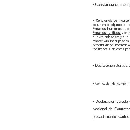
• Constancia de inscr
•
Constancia de incorpora
documento adjunto al pl
Personas humanas:
Docu
Personas Jurídicas:
Contra
hubiera sido objeto y sus
respectivas inscripciones
acredita dicha informaci
facultades suficientes para
• Declaración Jurada d
•
Verificación del cumplim
• Declaración Jurada 
Nacional de Contratac
procedimiento: Carlo