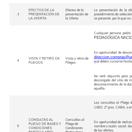
EFECTOS DE LA
Efectos de la
La presentación de la of
3
PRESENTACIÓN DE
presentación de
procedimiento de selección
LA OFERTA
la Oferta
se presente, por lo que no 
Cualquier persona podrá 
PEDAGÓGICA NACI
En oportunidad de descar
direccion.compras@un
VISTA Y RETIRO DE
Vista y retiro de
4
que deban cursarse hasta e
PLIEGOS
Pliegos
No será requisito para p
descargado del sitio de 
desconocimiento de la doc
aquélla.
Las consultas al Pliego 
1080, 2° piso, CABA, o en 
CONSULTAS AL
Consultas al
En oportunidad de realiza
PLIEGO DE BASES Y
Pliego de
5
nombre o razón social, dom
CONDICIONES
Condiciones
de las ofertas.