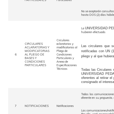
PARTICULARES
Particulares
No se aceptarán consultas
hasta DOS (2) días hábiles
UNIVERSIDAD PE
La
hubieren efectuado.
Circulares
CIRCULARES
aclaratorias y
Las circulares que s
ACLARATORIAS Y
modificatorias al
MODIFICATORIAS
Pliego de
notificadas con UN (1
6
AL PLIEGO DE
Condiciones
pliego y al que hubiera
BASES Y
Particulares y
CONDICIONES
Anexo de
PARTICULARES
Especificaciones
Técnicas
Todas las Circulares 
UNIVERSIDAD PEDAGÓG
oferentes al retirar 
consignado el interesa
Todas las comunicaciones/
oferente en su propuesta,
7
NOTIFICACIONES
Notificaciones
Las comunicaciones/notifi