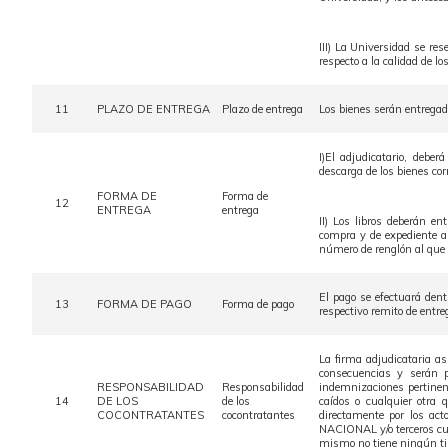
III) La Universidad se re
respecto a la calidad de l
11
PLAZO DE ENTREGA
Plazo de entrega
Los bienes serán entregado
I)El adjudicatario, debe
descarga de los bienes cor
FORMA DE
Forma de
12
ENTREGA
entrega
II) Los libros deberán e
compra y de expediente al
número de renglón al que 
El pago se efectuará dentr
13
FORMA DE PAGO
Forma de pago
respectivo remito de entr
La firma adjudicataria as
consecuencias y serán po
RESPONSABILIDAD
Responsabilidad
indemnizaciones pertinente
14
DE LOS
de los
caídos o cualquier otra 
COCONTRATANTES
cocontratantes
directamente por los a
NACIONAL y/o terceros cua
mismo no tiene ningún tip