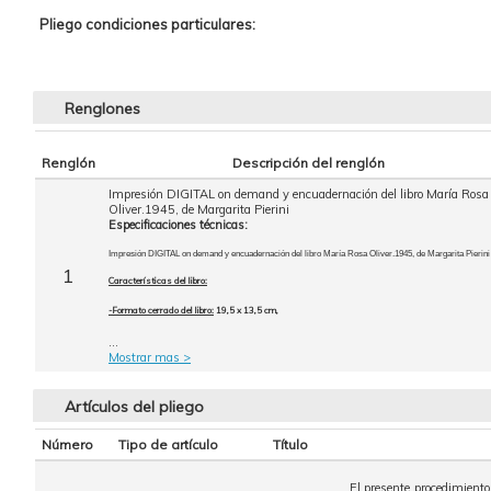
Pliego condiciones particulares:
Renglones
Renglón
Descripción del renglón
Impresión DIGITAL on demand y encuadernación del libro María Rosa
Oliver.1945, de Margarita Pierini
Especificaciones técnicas:
Impresión DIGITAL on demand y encuadernación del libro María Rosa Oliver.1945, de Margarita Pierini
1
Características del libro:
-Formato cerrado del libro:
19,5 x 13,5 cm,
...
Mostrar mas >
Artículos del pliego
Número
Tipo de artículo
Título
El presente procedimiento