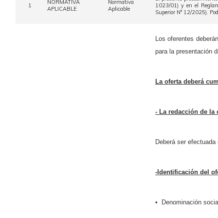
NORMATIVA
Normativa
1
1023/01) y en el Regl
APLICABLE
Aplicable
Superior N° 12/2025). Pod
Los oferentes deberán
para la presentación d
La oferta deberá cum
- La redacción de la 
Deberá ser efectuada 
-Identificación del of
• Denominación social