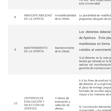
Por ello, será responsabi
esta Universidad.
INMODIFICABILIDAD
Inmodificabilidad
La posibilidad de modifica
8
DE LA OFERTA
de la Oferta
propuestas después de es
Los oferentes deberán
de Apertura. Este plaz
manifestara en forma
MANTENIMIENTO
Mantenimiento
9
corridos al vencimien
DE LA OFERTA
de la Oferta
Si el oferente, en la not
tendrá por retirada en la 
realizar tal manifestació
garantía de mantenimiento
I) A los fines de analizar
del oferente, el cumplimien
el plazo de entrega propu
formales de resultar adju
mayor a los intereses de 
CRITERIOS DE
Criterios de
EVALUACIÓN Y
evaluación y
10
SELECCIÓN DE
selección de
II) Constituirán elemento
OFERTAS
ofertas
Universidad, y los antece