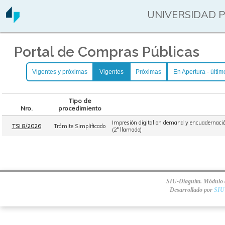
UNIVERSIDAD 
Portal de Compras Públicas
Vigentes y próximas
Vigentes
Próximas
En Apertura - últim
Tipo de
Nro.
procedimiento
Impresión digital on demand y encuadernación
TSI 8/2026
Trámite Simplificado
(2° llamado)
SIU-Diaguita. Módulo d
Desarrollado por
SIU 