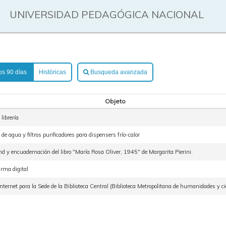
UNIVERSIDAD PEDAGÓGICA NACIONAL
os 90 días
Históricas
Busqueda avanzada
Objeto
librería
e agua y filtros purificadores para dispensers frío-calor
d y encuadernación del libro "María Rosa Oliver, 1945" de Margarita Pierini.
irma digital
nternet para la Sede de la Biblioteca Central (Biblioteca Metropolitana de humanidades y cie