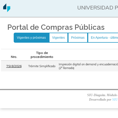
UNIVERSIDAD 
Portal de Compras Públicas
Vigentes y próximas
Vigentes
Próximas
En Apertura - últim
Tipo de
Nro.
procedimiento
Impresión digital on demand y encuadernación
TSI 8/2026
Trámite Simplificado
(2° llamado)
SIU-Diaguita. Módulo d
Desarrollado por
SIU 