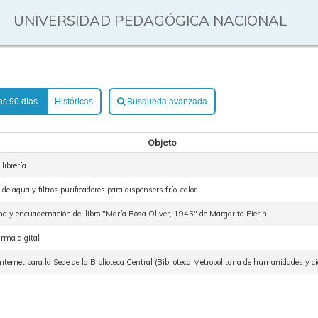
UNIVERSIDAD PEDAGÓGICA NACIONAL
os 90 días
Históricas
Busqueda avanzada
Objeto
librería
e agua y filtros purificadores para dispensers frío-calor
d y encuadernación del libro "María Rosa Oliver, 1945" de Margarita Pierini.
irma digital
nternet para la Sede de la Biblioteca Central (Biblioteca Metropolitana de humanidades y cie