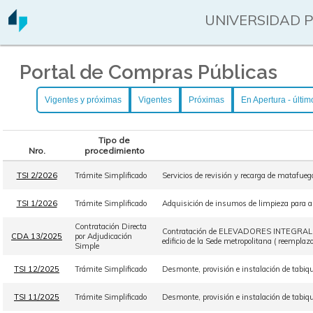
UNIVERSIDAD 
Portal de Compras Públicas
Vigentes y próximas
Vigentes
Próximas
En Apertura - últim
Tipo de
Nro.
procedimiento
TSI 2/2026
Trámite Simplificado
Servicios de revisión y recarga de matafue
TSI 1/2026
Trámite Simplificado
Adquisición de insumos de limpieza para ab
Contratación Directa
Contratación de ELEVADORES INTEGRAL S.R.
CDA 13/2025
por Adjudicación
edificio de la Sede metropolitana ( reemplazo
Simple
TSI 12/2025
Trámite Simplificado
Desmonte, provisión e instalación de tabiqu
TSI 11/2025
Trámite Simplificado
Desmonte, provisión e instalación de tabiqu