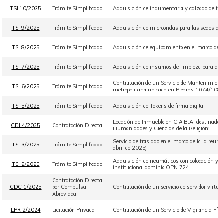
TSI 10/2025
Trámite Simplificado
Adquisición de indumentaria y calzado de t
TSI 9/2025
Trámite Simplificado
Adquisición de microondas para las sedes d
TSI 8/2025
Trámite Simplificado
Adquisición de equipamiento en el marco de
TSI 7/2025
Trámite Simplificado
Adquisición de insumos de limpieza para ab
Contratación de un Servicio de Mantenimient
TSI 6/2025
Trámite Simplificado
metropolitana ubicada en Piedras 1074/10
TSI 5/2025
Trámite Simplificado
Adquisición de Tokens de firma digital
Locación de Inmueble en C.A.B.A, destinado 
CDI 4/2025
Contratación Directa
Humanidades y Ciencias de la Religión".
Servicio de traslado en el marco de la la r
TSI 3/2025
Trámite Simplificado
abril de 2025)
Adquisición de neumáticos con colocación y s
TSI 2/2025
Trámite Simplificado
institucional dominio OPN 724
Contratación Directa
CDC 1/2025
por Compulsa
Contratación de un servicio de servidor virt
Abreviada
LPR 2/2024
Licitación Privada
Contratación de un Servicio de Vigilancia F