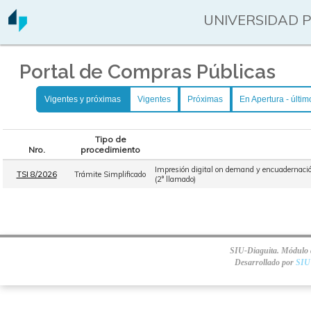
UNIVERSIDAD 
Portal de Compras Públicas
Vigentes y próximas
Vigentes
Próximas
En Apertura - últim
Tipo de
Nro.
procedimiento
Impresión digital on demand y encuadernación
TSI 8/2026
Trámite Simplificado
(2° llamado)
SIU-Diaguita. Módulo d
Desarrollado por
SIU 