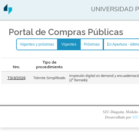
UNIVERSIDAD 
Portal de Compras Públicas
Vigentes y próximas
Vigentes
Próximas
En Apertura - últim
Tipo de
Nro.
procedimiento
Impresión digital on demand y encuadernación
TSI 8/2026
Trámite Simplificado
(2° llamado)
SIU-Diaguita. Módulo d
Desarrollado por
SIU 