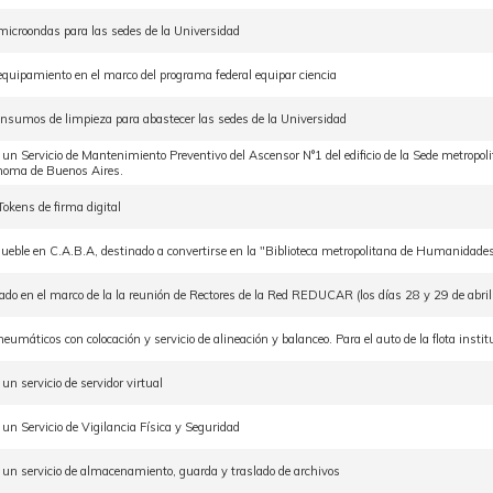
microondas para las sedes de la Universidad
equipamiento en el marco del programa federal equipar ciencia
insumos de limpieza para abastecer las sedes de la Universidad
 un Servicio de Mantenimiento Preventivo del Ascensor N°1 del edificio de la Sede metrop
noma de Buenos Aires.
Tokens de firma digital
ueble en C.A.B.A, destinado a convertirse en la "Biblioteca metropolitana de Humanidades 
slado en el marco de la la reunión de Rectores de la Red REDUCAR (los días 28 y 29 de abri
neumáticos con colocación y servicio de alineación y balanceo. Para el auto de la flota ins
un servicio de servidor virtual
 un Servicio de Vigilancia Física y Seguridad
 un servicio de almacenamiento, guarda y traslado de archivos