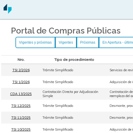
Portal de Compras Públicas
Vigentes y próximas
Vigentes
Próximas
En Apertura - últim
Nro.
Tipo de procedimiento
TSI 2/2026
Trámite Simplificado
Servicios de re
TSI 1/2026
Trámite Simplificado
Adquisición de 
Contratación Directa por Adjudicación
Contratación de
CDA 13/2025
Simple
reemplazo del ac
TSI 12/2025
Trámite Simplificado
Desmonte, provi
TSI 11/2025
Trámite Simplificado
Desmonte, provi
TSI 10/2025
Trámite Simplificado
Adquisición de 