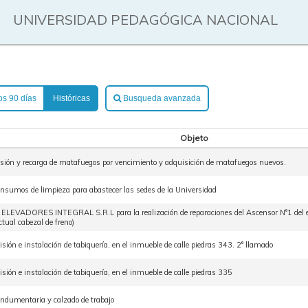
UNIVERSIDAD PEDAGÓGICA NACIONAL
os 90 días
Históricas
Busqueda avanzada
Objeto
visión y recarga de matafuegos por vencimiento y adquisición de matafuegos nuevos.
insumos de limpieza para abastecer las sedes de la Universidad
 ELEVADORES INTEGRAL S.R.L para la realización de reparaciones del Ascensor N°1 del edi
tual cabezal de freno)
sión e instalación de tabiquería, en el inmueble de calle piedras 343. 2° llamado
sión e instalación de tabiquería, en el inmueble de calle piedras 335
indumentaria y calzado de trabajo