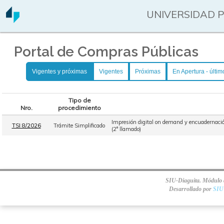
UNIVERSIDAD 
Portal de Compras Públicas
Vigentes y próximas
Vigentes
Próximas
En Apertura - últim
Tipo de
Nro.
procedimiento
Impresión digital on demand y encuadernación
TSI 8/2026
Trámite Simplificado
(2° llamado)
SIU-Diaguita. Módulo d
Desarrollado por
SIU 