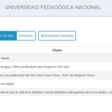
UNIVERSIDAD PEDAGÓGICA NACIONAL
os 90 días
Históricas
Busqueda avanzada
Objeto
librería
e agua y filtros purificadores para dispensers frío-calor
d y encuadernación del libro "María Rosa Oliver, 1945" de Margarita Pierini.
irma digital
nternet para la Sede de la Biblioteca Central (Biblioteca Metropolitana de humanidades y cie