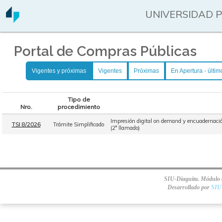
UNIVERSIDAD 
Portal de Compras Públicas
Vigentes y próximas
Vigentes
Próximas
En Apertura - últim
Tipo de
Nro.
procedimiento
Impresión digital on demand y encuadernación
TSI 8/2026
Trámite Simplificado
(2° llamado)
SIU-Diaguita. Módulo d
Desarrollado por
SIU 