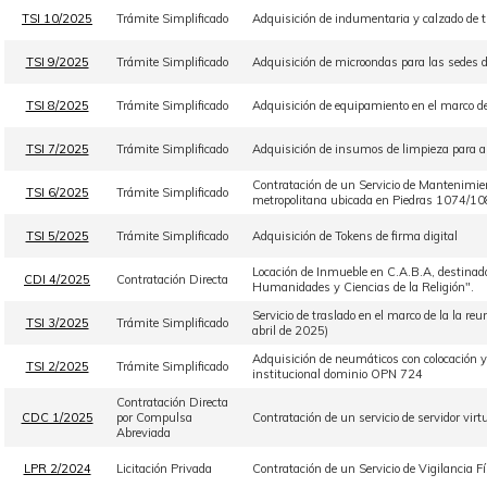
TSI 10/2025
Trámite Simplificado
Adquisición de indumentaria y calzado de t
TSI 9/2025
Trámite Simplificado
Adquisición de microondas para las sedes d
TSI 8/2025
Trámite Simplificado
Adquisición de equipamiento en el marco de
TSI 7/2025
Trámite Simplificado
Adquisición de insumos de limpieza para ab
Contratación de un Servicio de Mantenimient
TSI 6/2025
Trámite Simplificado
metropolitana ubicada en Piedras 1074/10
TSI 5/2025
Trámite Simplificado
Adquisición de Tokens de firma digital
Locación de Inmueble en C.A.B.A, destinado 
CDI 4/2025
Contratación Directa
Humanidades y Ciencias de la Religión".
Servicio de traslado en el marco de la la r
TSI 3/2025
Trámite Simplificado
abril de 2025)
Adquisición de neumáticos con colocación y s
TSI 2/2025
Trámite Simplificado
institucional dominio OPN 724
Contratación Directa
CDC 1/2025
por Compulsa
Contratación de un servicio de servidor virt
Abreviada
LPR 2/2024
Licitación Privada
Contratación de un Servicio de Vigilancia F