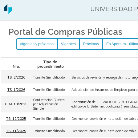
UNIVERSIDAD 
Portal de Compras Públicas
Vigentes y próximas
Vigentes
Próximas
En Apertura - últim
Tipo de
Nro.
procedimiento
TSI 2/2026
Trámite Simplificado
Servicios de revisión y recarga de matafue
TSI 1/2026
Trámite Simplificado
Adquisición de insumos de limpieza para ab
Contratación Directa
Contratación de ELEVADORES INTEGRAL S.R.
CDA 13/2025
por Adjudicación
edificio de la Sede metropolitana ( reemplazo
Simple
TSI 12/2025
Trámite Simplificado
Desmonte, provisión e instalación de tabiqu
TSI 11/2025
Trámite Simplificado
Desmonte, provisión e instalación de tabiqu