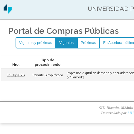
UNIVERSIDAD 
Portal de Compras Públicas
Vigentes y próximas
Vigentes
Próximas
En Apertura - últim
Tipo de
Nro.
procedimiento
Impresión digital on demand y encuadernación
TSI 8/2026
Trámite Simplificado
(2° llamado)
SIU-Diaguita. Módulo d
Desarrollado por
SIU 