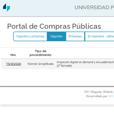
UNIVERSIDAD 
Portal de Compras Públicas
Vigentes y próximas
Vigentes
Próximas
En Apertura - últim
Tipo de
Nro.
procedimiento
Impresión digital on demand y encuadernación
TSI 8/2026
Trámite Simplificado
(2° llamado)
SIU-Diaguita. Módulo d
Desarrollado por
SIU 