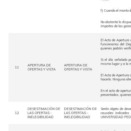
f) Cuando el monto 
No obstante lo dispue
importes de las gar
El Acto de Apertura 
funcionarios del De
quienes podrán verifi
Si el día señalado p
mismo lugar y a la 
APERTURA DE
APERTURA DE
11
OFERTAS Y VISTA
OFERTAS Y VISTA
El Acta de Apertura d
hacerlo. Ninguna ofe
En el acto de apertu
presentadas, quienes
DESESTIMACIÓN DE
DESESTIMACIÓN DE
Serán objeto de des
12
LAS OFERTAS -
LAS OFERTAS -
causales indicadas
INELEGIBILIDAD
INELEGIBILIDAD
UNIVERSIDAD PEDAG