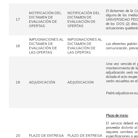
El dictamen de la Co
NOTIFICACIÓN DEL
NOTIFICACIÓN DEL
alguno de los medio
DICTAMEN DE
DICTAMEN DE
17
UNIVERSIDAD PEDAGO
EVALUACIÓN DE
EVALUACIÓN DE
de los DOS (2) días
OFERTAS.
OFERTAS
actuaciones quedarán
IMPUGNACIONES AL
IMPUGNACIONES AL
DICTAMEN DE
DICTAMEN DE
Los oferentes podrán
18
EVALUACIÒN DE
EVALUACIÓN DE
comunicación, previa 
LAS OFERTAS
LAS OFERTAS
Una vez vencido el 
mantenimiento de las
adjudicación será not
dictado el acto respe
serán resueltas en e
19
ADJUDICACIÓN
ADJUDICACION
Podrá adjudicarse au
Plazo de inicio:
El servicio deberá 
proveedor distinto a
requiera cambios al
20
PLAZO DE ENTREGA
PLAZO DE ENTREGA
especificaciones a pa