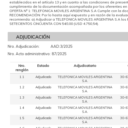
establecidos en el artículo 13 y en cuanto a las condiciones de present
cumplimiento de la documentación acompañada por los oferentes en su
OFERTA N° 1: TELEFONICA MOVILES ARGENTINA S.A Cumple con la docum
RECOMENDACIÓN: Por lo hasta aquí expuesto y en razón de la eval
recomienda: a) Adjudicar a TELEFONICA MOVILES ARGENTINA S.A los Reng
SETECIENTOS CINCUENTA CON 54/100 (USD 4.750,54).
ADJUDICACIÓN
Nro. Adjudicación:
AAD:3/2025
Nro. Acto administrativo:
87/2025
Nro.
Estado
Adjudicatario
renglón
1.1
Adjudicado
TELEFONICA MOVILES ARGENTINA
30-6
S.A.
1.2
Adjudicado
TELEFONICA MOVILES ARGENTINA
30-6
S.A.
1.3
Adjudicado
TELEFONICA MOVILES ARGENTINA
30-6
S.A.
1.4
Adjudicado
TELEFONICA MOVILES ARGENTINA
30-6
S.A.
1.5
Adjudicado
TELEFONICA MOVILES ARGENTINA
30-6
S.A.