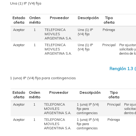
Una (1) IP (V4) fija
Estado
Orden
Proveedor
Descripción
Tipo
oferta
mérito
oferta
Aceptar
1
TELEFONICA
Una (1) IP
Prórroga
MOVILES
(V4) fija
ARGENTINA S.A.
Aceptar
1
TELEFONICA
Una (1) IP
Principal
Por ajustar
MOVILES
(V4) fija
solicitado 
ARGENTINA S.A.
dentro de l
Renglón 1.3 
1 (una) IP (V4) fija para contingencias
Estado
Orden
Proveedor
Descripción
Tipo
oferta
mérito
oferta
Aceptar
1
TELEFONICA
1 (una) IP (V4)
Principal
Por aju
MOVILES
fija para
solicita
ARGENTINA S.A.
contingencias
dentro 
Aceptar
1
TELEFONICA
1 (una) IP (V4)
Prórroga
MOVILES
fija para
ARGENTINA S.A.
contingencias