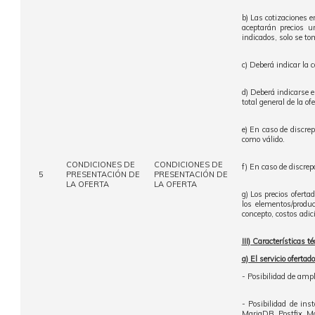
b) Las cotizaciones e
aceptarán precios u
indicados, solo se t
c) Deberá indicar la 
d) Deberá indicarse e
total general de la of
e) En caso de discre
como válido.
CONDICIONES DE
CONDICIONES DE
f) En caso de discrepa
5
PRESENTACIÓN DE
PRESENTACIÓN DE
LA OFERTA
LA OFERTA
g) Los precios oferta
los elementos/produc
concepto, costos adic
III) Características té
a) El servicio ofertad
- Posibilidad de am
- Posibilidad de in
MariaDB. Postfix, Mo