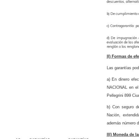
descuentos, alternati
b) De cumplimiento 
c) Contragarantía: po
d) De impugnación a
evaluación de las of
renglón o los renglon
II) Formas de efe
Las garantías pod
a) En dinero ef
NACIONAL en el B
Pellegrini 899 Ci
b) Con seguro de
Nación, extend
además número de
III) Moneda de la