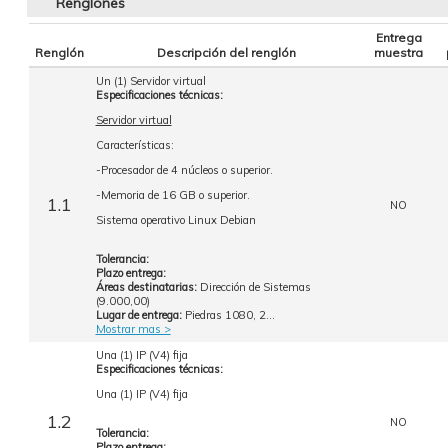
Renglones
Entrega
Renglón
Descripción del renglón
muestra
Un (1) Servidor virtual
Especificaciones técnicas:
Servidor virtual
Características:
-Procesador de 4 núcleos o superior.
-Memoria de 16 GB o superior.
1.1
NO
Sistema operativo Linux Debian
Tolerancia:
Plazo entrega:
Áreas destinatarias:
Dirección de Sistemas
(9.000,00)
Lugar de entrega:
Piedras 1080, 2...
Mostrar mas >
Una (1) IP (V4) fija
Especificaciones técnicas:
Una (1) IP (V4) fija
1.2
NO
Tolerancia:
Plazo entrega: