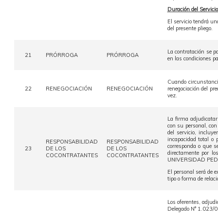
Duración del Servicio
El servicio tendrá un
del presente pliego.
La contratación se po
21
PRÓRROGA
PRÓRROGA
en las condiciones p
Cuando circunstancia
22
RENEGOCIACIÓN
RENEGOCIACIÓN
renegociación del prec
vez.
La firma adjudicatar
con su personal, con
del servicio, incluy
incapacidad total o 
RESPONSABILIDAD
RESPONSABILIDAD
corresponda o que se
23
DE LOS
DE LOS
directamente por lo
COCONTRATANTES
COCONTRATANTES
UNIVERSIDAD PEDAGÓ
El personal será de 
tipo o forma de relac
Los oferentes, adjudi
Delegado N° 1.023/01