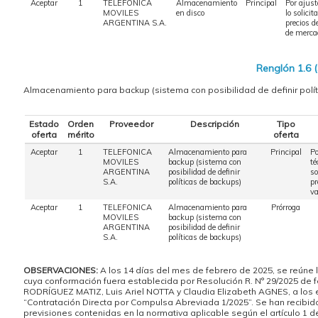
Aceptar
1
TELEFONICA
Almacenamiento
Principal
Por ajus
MOVILES
en disco
lo solicit
ARGENTINA S.A.
precios d
de merca
Renglón 1.6 
Almacenamiento para backup (sistema con posibilidad de definir polí
Estado
Orden
Proveedor
Descripción
Tipo
oferta
mérito
oferta
Aceptar
1
TELEFONICA
Almacenamiento para
Principal
Po
MOVILES
backup (sistema con
té
ARGENTINA
posibilidad de definir
so
S.A.
políticas de backups)
pr
va
Aceptar
1
TELEFONICA
Almacenamiento para
Prórroga
MOVILES
backup (sistema con
ARGENTINA
posibilidad de definir
S.A.
políticas de backups)
OBSERVACIONES:
A los 14 días del mes de febrero de 2025, se reú
cuya conformación fuera establecida por Resolución R. N° 29/2025 de f
RODRÍGUEZ MATIZ, Luis Ariel NOTTA y Claudia Elizabeth AGNES, a los 
“Contratación Directa por Compulsa Abreviada 1/2025”. Se han recib
previsiones contenidas en la normativa aplicable según el artículo 1 de