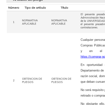
Número
Tipo de artículo
Título
El presente proced
Administración Naci
NORMATIVA
NORMATIVA
de la UNIVERSIDAD 
1
APLICABLE
APLICABLE
el presente procedi
contrataciones.
Cualquier persona
Compras Pública
y en el si
https://comprar.
En oportunidad 
Departamento de 
razón social, dom
OBTENCION DE
OBTENCION DE
2
que deban cursarse
PLIEGOS
PLIEGOS
No será requisito 
retirado o compra
No obstante ello