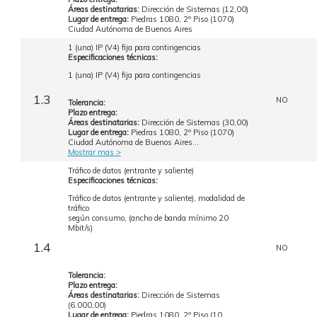
Áreas destinatarias:
Dirección de Sistemas (12,00)
Lugar de entrega:
Piedras 1080, 2º Piso (1070)
Ciudad Autónoma de Buenos Aires
1 (una) IP (V4) fija para contingencias
Especificaciones técnicas:
1 (una) IP (V4) fija para contingencias
1.3
NO
Tolerancia:
Plazo entrega:
Áreas destinatarias:
Dirección de Sistemas (30,00)
Lugar de entrega:
Piedras 1080, 2º Piso (1070)
Ciudad Autónoma de Buenos Aires...
Mostrar mas >
Tráfico de datos (entrante y saliente)
Especificaciones técnicas:
Tráfico de datos (entrante y saliente), modalidad de
tráfico
según consumo, (ancho de banda mínimo 20
Mbit/s)
1.4
NO
Tolerancia:
Plazo entrega:
Áreas destinatarias:
Dirección de Sistemas
(6.000,00)
Lugar de entrega:
Piedras 1080, 2º Piso (10...