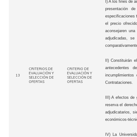
I) A los fines de 
presentación de
especificaciones t
el precio ofreci
aconsejaren una 
adjudicadas, se
comparativamente 
II) Constituirán 
antecedentes d
CRITERIOS DE
CRITERIO DE
EVALUACIÓN Y
EVALUACIÓN Y
incumplimientos
13
SELECCIÓN DE
SELECCIÓN DE
OFERTAS
OFERTAS
Contrataciones.
III) A efectos de 
reserva el derech
adjudicatarios, s
económicos-técnic
IV) La Universid