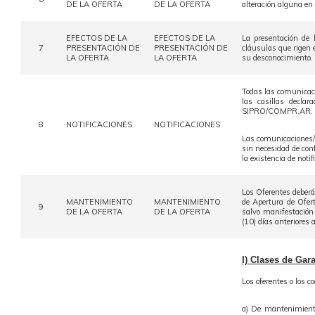
DE LA OFERTA
DE LA OFERTA
alteración alguna en
EFECTOS DE LA
EFECTOS DE LA
La presentación de l
7
PRESENTACIÓN DE
PRESENTACIÓN DE
cláusulas que rigen e
LA OFERTA
LA OFERTA
su desconocimiento.
Todas las comunicaci
las casillas decla
SIPRO/COMPR.AR.
8
NOTIFICACIONES
NOTIFICACIONES
Las comunicaciones/no
sin necesidad de conf
la existencia de noti
Los Oferentes deberá
MANTENIMIENTO
MANTENIMIENTO
de Apertura de Ofer
9
DE LA OFERTA
DE LA OFERTA
salvo manifestación
(10) días anteriores
I) Clases de Gara
Los oferentes o los c
a) De mantenimiento