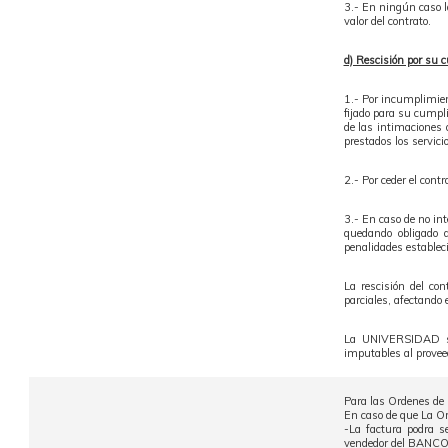
3.- En ningún caso 
valor del contrato.
d) Rescisión por su c
1.- Por incumplimient
fijado para su cumpli
de las intimaciones 
prestados los servici
2.- Por ceder el con
3.- En caso de no in
quedando obligado a
penalidades estable
La rescisión del con
parciales, afectando 
La UNIVERSIDAD se 
imputables al provee
Para las Ordenes de 
En caso de que La O
-La factura podra s
vendedor del BANCO