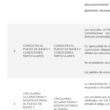
desconocimiento d
gestiones necesar
Las consultas al Pl
Contrataciones sit
direccion.compras@u
CONSULTAS AL
CONSULTAS AL
En oportunidad de re
PLIEGO DE BASES Y
PLIEGO DE BASES Y
suministrar obligato
3
CONDICIONES
CONDICIONES
válidas las comunica
PARTICULARES
PARTICULARES
No se aceptarán cons
Los pedidos de consul
La UNIVERSIDAD PED
respuesta a consulta
CIRCULARES
ACLARATORIAS Y
Las circulares que se
CIRCULARES
MODIFICATORIAS
notificadas con UN 
ACLARATORIAS Y
4
AL PLIEGO DE
retirado el pliego y a
MODIFICATORIAS
BASES Y
AL PLIEGO