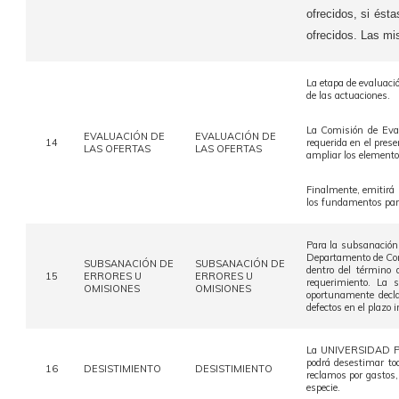
ofrecidos, si ést
ofrecidos. Las mi
La etapa de evaluació
de las actuaciones.
La Comisión de Eval
EVALUACIÓN DE
EVALUACIÓN DE
14
requerida en el prese
LAS OFERTAS
LAS OFERTAS
ampliar los elementos
Finalmente, emitirá 
los fundamentos para 
Para la subsanación 
Departamento de Comp
SUBSANACIÓN DE
SUBSANACIÓN DE
dentro del término 
15
ERRORES U
ERRORES U
requerimiento. La s
OMISIONES
OMISIONES
oportunamente decl
defectos en el plazo 
La UNIVERSIDAD PED
podrá desestimar to
16
DESISTIMIENTO
DESISTIMIENTO
reclamos por gastos,
especie.