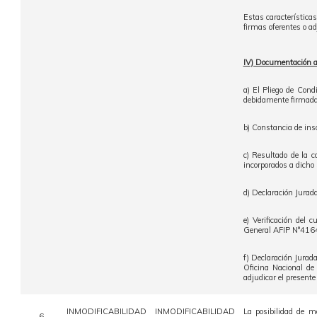
Estas característica
firmas oferentes o ad
IV) Documentación a p
a) El Pliego de Condi
debidamente firmadas
b) Constancia de 
c) Resultado de la 
incorporados a dich
d) Declaración Jurada
e) Verificación del 
General AFIP N°416
f) Declaración Jurad
Oficina Nacional de
adjudicar el present
INMODIFICABILIDAD
INMODIFICABILIDAD
La posibilidad de m
6