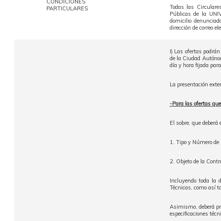
CONDICIONES
Todas las Circulare
PARTICULARES
Públicas de la UN
domicilio denunciad
dirección de correo el
I) Las ofertas podrá
de la Ciudad Autónom
día y hora fijada para
La presentación exte
-Para las ofertas qu
El sobre, que deberá 
1. Tipo y Número de 
2. Objeto de la Contr
Incluyendo toda la 
Técnicas, como así t
Asimismo, deberá pres
especificaciones técn