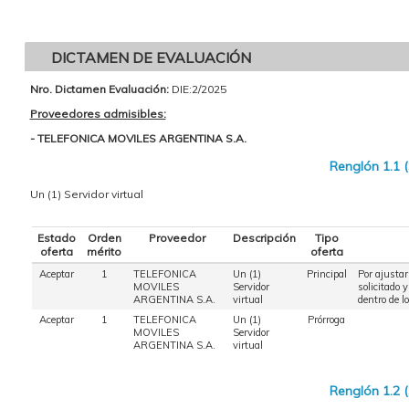
DICTAMEN DE EVALUACIÓN
Nro. Dictamen Evaluación:
DIE:2/2025
Proveedores admisibles:
- TELEFONICA MOVILES ARGENTINA S.A.
Renglón 1.1 
Un (1) Servidor virtual
Estado
Orden
Proveedor
Descripción
Tipo
oferta
mérito
oferta
Aceptar
1
TELEFONICA
Un (1)
Principal
Por ajustar
MOVILES
Servidor
solicitado 
ARGENTINA S.A.
virtual
dentro de l
Aceptar
1
TELEFONICA
Un (1)
Prórroga
MOVILES
Servidor
ARGENTINA S.A.
virtual
Renglón 1.2 