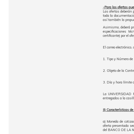
-Para las ofertas que
Las ofertas deberán p
toda la documentació
así también la propu
Asimismo, deberá pres
especificaciones té
certificante) por el o
El correo electrónico,
1. Tipo y Número de 
2. Objeto de la Contr
3. Día y hora límite d
La UNIVERSIDAD PE
entregados a la casill
II) Características de
a) Moneda de cotiza
oferta presentada se
del BANCO DE LA NAC