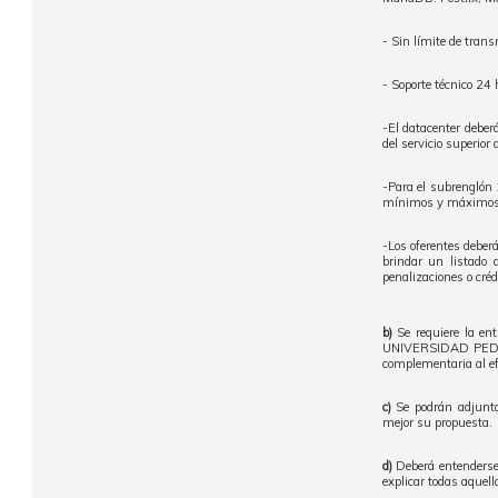
- Sin límite de tran
- Soporte técnico 24 
-El datacenter deber
del servicio superior
-Para el subrenglón 1
mínimos y máximos q
-Los oferentes deberá
brindar un listado 
penalizaciones o créd
b)
Se requiere la ent
UNIVERSIDAD PEDAGÓ
complementaria al ef
c)
Se podrán adjuntar
mejor su propuesta.
d)
Deberá entenderse 
explicar todas aquell