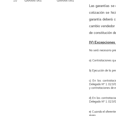
10
GARANTÍAS
GARANTÍAS
Las garantías se 
cotización se hic
garantía deberá c
cambio vendedor 
de constitución de
IV) Excepciones 
No será necesario pre
a) Contrataciones que
b) Ejecución de la pre
c) En las contratac
Delegado Nº 1.023/01
y contrataciones de 
d) En las contratacio
Delegado Nº 1.023/0
e) Cuando el oferent
Aires.