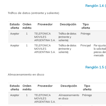
Renglón 1.4 
Tráfico de datos (entrante y saliente)
Estado
Orden
Proveedor
Descripción
Tipo
oferta
mérito
oferta
Aceptar
1
TELEFONICA
Tráfico de datos
Prórroga
MOVILES
(entrante y
ARGENTINA S.A.
saliente)
Aceptar
1
TELEFONICA
Tráfico de datos
Principal
Por ajusta
MOVILES
(entrante y
lo solicita
ARGENTINA S.A.
saliente)
precios den
mercado
Renglón 1.5 
Almacenamiento en disco
Estado
Orden
Proveedor
Descripción
Tipo
oferta
mérito
oferta
Aceptar
1
TELEFONICA
Almacenamiento
Prórroga
MOVILES
en disco
ARGENTINA S.A.