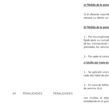
a) Pérdida de la gara
Si el oferente manif
retirara su oferta s
b) Pérdida de la gara
1.- Por incumplimient
fijado para su cumpli
de las intimaciones 
prestados los servici
2.- Por ceder el con
c) Multa por mora en
1.- Se aplicará una
cada día hábil de atr
2.- En caso de fallas
de servicio SLA.
24
PENALIDADES
PENALIDADES
Las multas al adju
establecido en el punt