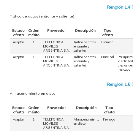
Renglón 1.4 
Tráfico de datos (entrante y saliente)
Estado
Orden
Proveedor
Descripción
Tipo
oferta
mérito
oferta
Aceptar
1
TELEFONICA
Tráfico de datos
Prórroga
MOVILES
(entrante y
ARGENTINA S.A.
saliente)
Aceptar
1
TELEFONICA
Tráfico de datos
Principal
Por ajusta
MOVILES
(entrante y
lo solicita
ARGENTINA S.A.
saliente)
precios den
mercado
Renglón 1.5 
Almacenamiento en disco
Estado
Orden
Proveedor
Descripción
Tipo
oferta
mérito
oferta
Aceptar
1
TELEFONICA
Almacenamiento
Prórroga
MOVILES
en disco
ARGENTINA S.A.