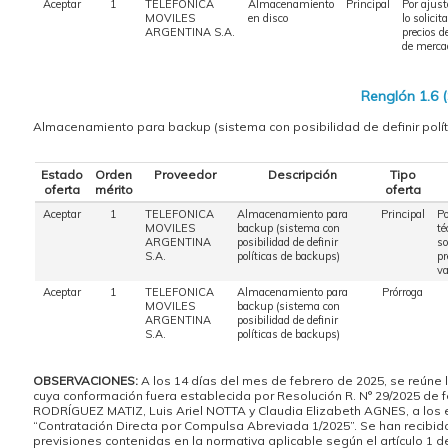
Aceptar
1
TELEFONICA
Almacenamiento
Principal
Por ajus
MOVILES
en disco
lo solicit
ARGENTINA S.A.
precios d
de merca
Renglón 1.6 
Almacenamiento para backup (sistema con posibilidad de definir polí
Estado
Orden
Proveedor
Descripción
Tipo
oferta
mérito
oferta
Aceptar
1
TELEFONICA
Almacenamiento para
Principal
Po
MOVILES
backup (sistema con
té
ARGENTINA
posibilidad de definir
so
S.A.
políticas de backups)
pr
va
Aceptar
1
TELEFONICA
Almacenamiento para
Prórroga
MOVILES
backup (sistema con
ARGENTINA
posibilidad de definir
S.A.
políticas de backups)
OBSERVACIONES:
A los 14 días del mes de febrero de 2025, se reú
cuya conformación fuera establecida por Resolución R. N° 29/2025 de f
RODRÍGUEZ MATIZ, Luis Ariel NOTTA y Claudia Elizabeth AGNES, a los 
“Contratación Directa por Compulsa Abreviada 1/2025”. Se han recib
previsiones contenidas en la normativa aplicable según el artículo 1 de