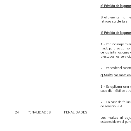
a) Pérdida de la gara
Si el oferente manif
retirara su oferta s
b) Pérdida de la gara
1.- Por incumplimient
fijado para su cumpli
de las intimaciones 
prestados los servici
2.- Por ceder el con
c) Multa por mora en
1.- Se aplicará una
cada día hábil de atr
2.- En caso de fallas
de servicio SLA.
24
PENALIDADES
PENALIDADES
Las multas al adju
establecido en el punt