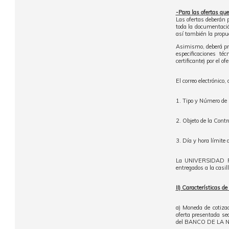
-Para las ofertas que
Las ofertas deberán p
toda la documentació
así también la propu
Asimismo, deberá pres
especificaciones té
certificante) por el o
El correo electrónico,
1. Tipo y Número de 
2. Objeto de la Contr
3. Día y hora límite d
La UNIVERSIDAD PE
entregados a la casill
II) Características de
a) Moneda de cotiza
oferta presentada se
del BANCO DE LA NAC