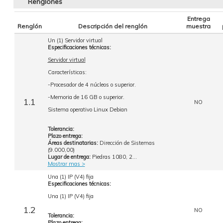
Renglones
Entrega
Renglón
Descripción del renglón
muestra
Un (1) Servidor virtual
Especificaciones técnicas:
Servidor virtual
Características:
-Procesador de 4 núcleos o superior.
-Memoria de 16 GB o superior.
1.1
NO
Sistema operativo Linux Debian
Tolerancia:
Plazo entrega:
Áreas destinatarias:
Dirección de Sistemas
(9.000,00)
Lugar de entrega:
Piedras 1080, 2...
Mostrar mas >
Una (1) IP (V4) fija
Especificaciones técnicas:
Una (1) IP (V4) fija
1.2
NO
Tolerancia:
Plazo entrega: