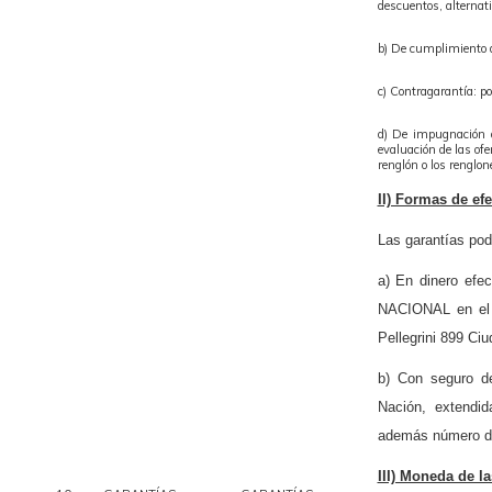
descuentos, alternati
b) De cumplimiento 
c) Contragarantía: po
d) De impugnación a
evaluación de las of
renglón o los renglon
II) Formas de efe
Las garantías pod
a) En dinero ef
NACIONAL en el B
Pellegrini 899 Ci
b) Con seguro de
Nación, extend
además número de
III) Moneda de la