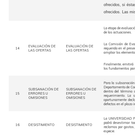
ofrecidos, si ést
ofrecidos. Las mi
La etapa de evaluació
de las actuaciones.
La Comisión de Eval
EVALUACIÓN DE
EVALUACIÓN DE
14
requerida en el prese
LAS OFERTAS
LAS OFERTAS
ampliar los elementos
Finalmente, emitirá 
los fundamentos para 
Para la subsanación 
Departamento de Comp
SUBSANACIÓN DE
SUBSANACIÓN DE
dentro del término 
15
ERRORES U
ERRORES U
requerimiento. La s
OMISIONES
OMISIONES
oportunamente decl
defectos en el plazo 
La UNIVERSIDAD PED
podrá desestimar to
16
DESISTIMIENTO
DESISTIMIENTO
reclamos por gastos,
especie.