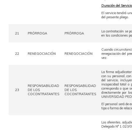
Duración del Servicio
El servicio tendrá un
del presente pliego.
La contratación se po
21
PRÓRROGA
PRÓRROGA
en las condiciones p
Cuando circunstancia
22
RENEGOCIACIÓN
RENEGOCIACIÓN
renegociación del prec
vez.
La firma adjudicatar
con su personal, con
del servicio, incluy
incapacidad total o 
RESPONSABILIDAD
RESPONSABILIDAD
corresponda o que se
23
DE LOS
DE LOS
directamente por lo
COCONTRATANTES
COCONTRATANTES
UNIVERSIDAD PEDAGÓ
El personal será de 
tipo o forma de relac
Los oferentes, adjudi
Delegado N° 1.023/01