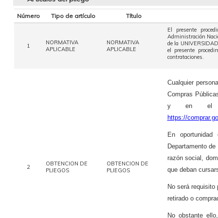
Número
Tipo de artículo
Título
El presente proced
Administración Naci
NORMATIVA
NORMATIVA
de la UNIVERSIDAD 
1
APLICABLE
APLICABLE
el presente procedi
contrataciones.
Cualquier persona
Compras Pública
y en el si
https://comprar.
En oportunidad 
Departamento de 
razón social, dom
OBTENCION DE
OBTENCION DE
2
que deban cursarse
PLIEGOS
PLIEGOS
No será requisito 
retirado o compra
No obstante ello