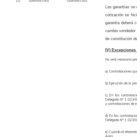
10
GARANTÍAS
GARANTÍAS
Las garantías se 
cotización se hic
garantía deberá c
cambio vendedor 
de constitución de
IV) Excepciones 
No será necesario pre
a) Contrataciones que
b) Ejecución de la pre
c) En las contratac
Delegado Nº 1.023/01
y contrataciones de 
d) En las contratacio
Delegado Nº 1.023/0
e) Cuando el oferent
Aires.