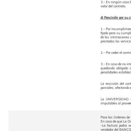
3.- En ningún caso 
valor del contrato.
d) Rescisión por su c
1.- Por incumplimient
fijado para su cumpli
de las intimaciones 
prestados los servici
2.- Por ceder el con
3.- En caso de no in
quedando obligado a
penalidades estable
La rescisión del con
parciales, afectando 
La UNIVERSIDAD se 
imputables al provee
Para las Ordenes de 
En caso de que La O
-La factura podra s
vendedor del BANCO