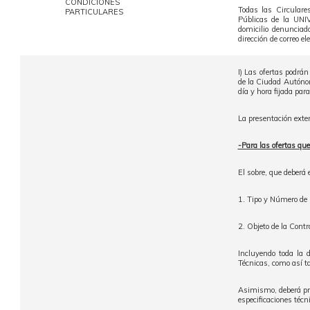
CONDICIONES
Todas las Circulare
PARTICULARES
Públicas de la UN
domicilio denunciad
dirección de correo el
I) Las ofertas podrá
de la Ciudad Autónom
día y hora fijada para
La presentación exte
-Para las ofertas qu
El sobre, que deberá 
1. Tipo y Número de 
2. Objeto de la Contr
Incluyendo toda la 
Técnicas, como así t
Asimismo, deberá pres
especificaciones técn