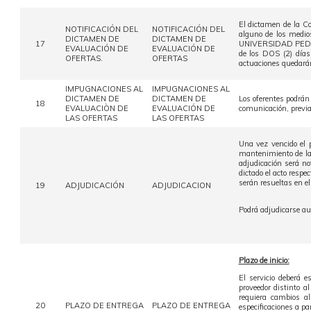
El dictamen de la Co
NOTIFICACIÓN DEL
NOTIFICACIÓN DEL
alguno de los medio
DICTAMEN DE
DICTAMEN DE
17
UNIVERSIDAD PEDAGO
EVALUACIÓN DE
EVALUACIÓN DE
de los DOS (2) días
OFERTAS.
OFERTAS
actuaciones quedarán
IMPUGNACIONES AL
IMPUGNACIONES AL
DICTAMEN DE
DICTAMEN DE
Los oferentes podrán
18
EVALUACIÒN DE
EVALUACIÓN DE
comunicación, previa 
LAS OFERTAS
LAS OFERTAS
Una vez vencido el 
mantenimiento de las
adjudicación será not
dictado el acto respe
serán resueltas en e
19
ADJUDICACIÓN
ADJUDICACION
Podrá adjudicarse au
Plazo de inicio:
El servicio deberá 
proveedor distinto a
requiera cambios al
20
PLAZO DE ENTREGA
PLAZO DE ENTREGA
especificaciones a pa