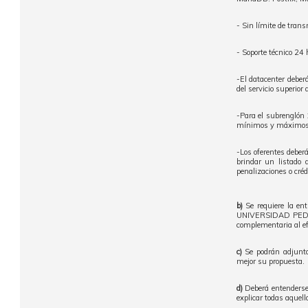
- Sin límite de tran
- Soporte técnico 24 
-El datacenter deber
del servicio superior
-Para el subrenglón 1
mínimos y máximos q
-Los oferentes deberá
brindar un listado 
penalizaciones o créd
b)
Se requiere la ent
UNIVERSIDAD PEDAGÓ
complementaria al ef
c)
Se podrán adjuntar
mejor su propuesta.
d)
Deberá entenderse 
explicar todas aquell