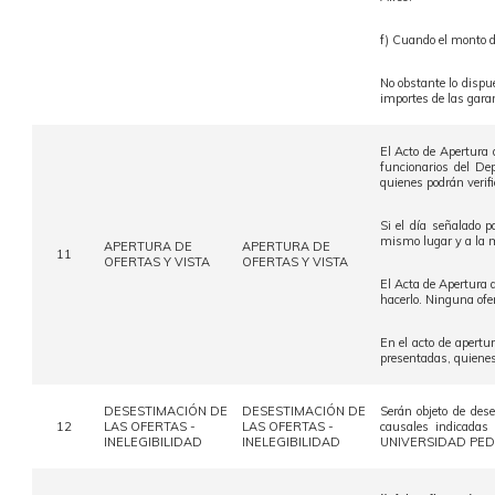
f) Cuando el monto 
No obstante lo dispue
importes de las gar
El Acto de Apertura 
funcionarios del De
quienes podrán verifi
Si el día señalado p
mismo lugar y a la 
APERTURA DE
APERTURA DE
11
OFERTAS Y VISTA
OFERTAS Y VISTA
El Acta de Apertura d
hacerlo. Ninguna ofe
En el acto de apertu
presentadas, quienes
DESESTIMACIÓN DE
DESESTIMACIÓN DE
Serán objeto de des
12
LAS OFERTAS -
LAS OFERTAS -
causales indicadas
INELEGIBILIDAD
INELEGIBILIDAD
UNIVERSIDAD PEDAG