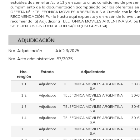
establecidos en el artículo 13 y en cuanto a las condiciones de present
cumplimiento de la documentación acompañada por los oferentes en su
OFERTA N° 1: TELEFONICA MOVILES ARGENTINA S.A Cumple con la docum
RECOMENDACIÓN: Por lo hasta aquí expuesto y en razón de la eval
recomienda: a) Adjudicar a TELEFONICA MOVILES ARGENTINA S.A los Reng
SETECIENTOS CINCUENTA CON 54/100 (USD 4.750,54).
ADJUDICACIÓN
Nro. Adjudicación:
AAD:3/2025
Nro. Acto administrativo:
87/2025
Nro.
Estado
Adjudicatario
renglón
1.1
Adjudicado
TELEFONICA MOVILES ARGENTINA
30-6
S.A.
1.2
Adjudicado
TELEFONICA MOVILES ARGENTINA
30-6
S.A.
1.3
Adjudicado
TELEFONICA MOVILES ARGENTINA
30-6
S.A.
1.4
Adjudicado
TELEFONICA MOVILES ARGENTINA
30-6
S.A.
1.5
Adjudicado
TELEFONICA MOVILES ARGENTINA
30-6
S.A.