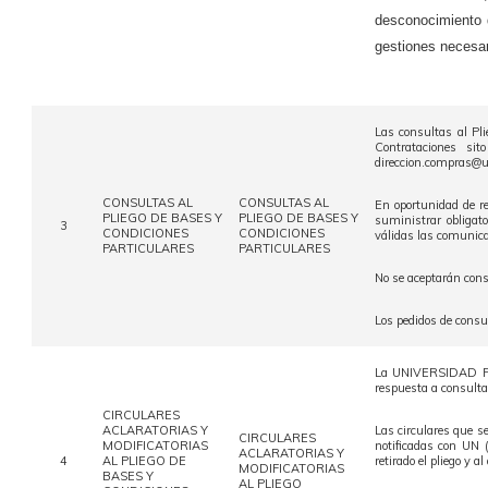
desconocimiento d
gestiones necesar
Las consultas al Pl
Contrataciones sit
direccion.compras@u
CONSULTAS AL
CONSULTAS AL
En oportunidad de re
PLIEGO DE BASES Y
PLIEGO DE BASES Y
suministrar obligato
3
CONDICIONES
CONDICIONES
válidas las comunica
PARTICULARES
PARTICULARES
No se aceptarán cons
Los pedidos de consul
La UNIVERSIDAD PED
respuesta a consulta
CIRCULARES
ACLARATORIAS Y
Las circulares que se
CIRCULARES
MODIFICATORIAS
notificadas con UN 
ACLARATORIAS Y
4
AL PLIEGO DE
retirado el pliego y a
MODIFICATORIAS
BASES Y
AL PLIEGO