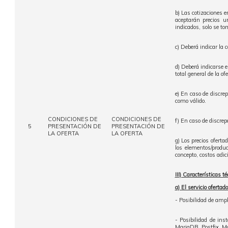
b) Las cotizaciones e
aceptarán precios u
indicados, solo se t
c) Deberá indicar la 
d) Deberá indicarse e
total general de la of
e) En caso de discre
como válido.
CONDICIONES DE
CONDICIONES DE
f) En caso de discrepa
5
PRESENTACIÓN DE
PRESENTACIÓN DE
LA OFERTA
LA OFERTA
g) Los precios oferta
los elementos/produc
concepto, costos adic
III) Características té
a) El servicio ofertad
- Posibilidad de am
- Posibilidad de in
MariaDB. Postfix, Mo