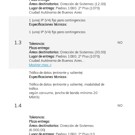
Áreas destinatarias:
Dirección de Sistemas (12,00)
Lugar de entrega:
Piedras 1080, 2º Piso (1070)
Ciudad Autónoma de Buenos Aires
1 (una) IP (V4) fija para contingencias
Especificaciones técnicas:
1 (una) IP (V4) fija para contingencias
1.3
NO
Tolerancia:
Plazo entrega:
Áreas destinatarias:
Dirección de Sistemas (30,00)
Lugar de entrega:
Piedras 1080, 2º Piso (1070)
Ciudad Autónoma de Buenos Aires...
Mostrar mas >
Tráfico de datos (entrante y saliente)
Especificaciones técnicas:
Tráfico de datos (entrante y saliente), modalidad de
tráfico
según consumo, (ancho de banda mínimo 20
Mbit/s)
1.4
NO
Tolerancia:
Plazo entrega:
Áreas destinatarias:
Dirección de Sistemas
(6.000,00)
Lugar de entrega:
Piedras 1080, 2º Piso (10...