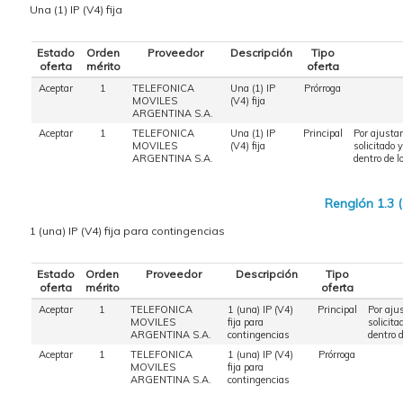
Una (1) IP (V4) fija
Estado
Orden
Proveedor
Descripción
Tipo
oferta
mérito
oferta
Aceptar
1
TELEFONICA
Una (1) IP
Prórroga
MOVILES
(V4) fija
ARGENTINA S.A.
Aceptar
1
TELEFONICA
Una (1) IP
Principal
Por ajustar
MOVILES
(V4) fija
solicitado 
ARGENTINA S.A.
dentro de l
Renglón 1.3 
1 (una) IP (V4) fija para contingencias
Estado
Orden
Proveedor
Descripción
Tipo
oferta
mérito
oferta
Aceptar
1
TELEFONICA
1 (una) IP (V4)
Principal
Por aju
MOVILES
fija para
solicita
ARGENTINA S.A.
contingencias
dentro 
Aceptar
1
TELEFONICA
1 (una) IP (V4)
Prórroga
MOVILES
fija para
ARGENTINA S.A.
contingencias