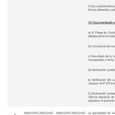
Estas característica
firmas oferentes o ad
IV) Documentación a p
a) El Pliego de Condi
debidamente firmadas
b) Constancia de 
c) Resultado de la 
incorporados a dich
d) Declaración Jurada
e) Verificación del 
General AFIP N°416
f) Declaración Jurad
Oficina Nacional de
adjudicar el present
INMODIFICABILIDAD
INMODIFICABILIDAD
La posibilidad de m
6