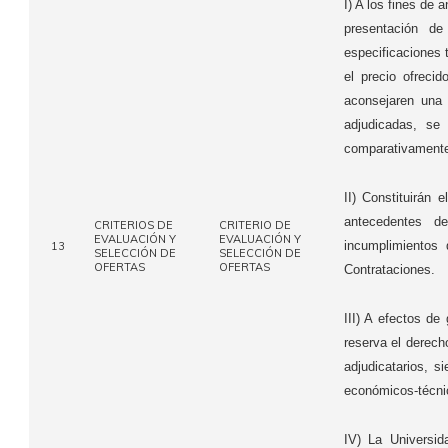
I) A los fines de 
presentación de
especificaciones t
el precio ofreci
aconsejaren una 
adjudicadas, se
comparativamente 
II) Constituirán 
antecedentes d
CRITERIOS DE
CRITERIO DE
EVALUACIÓN Y
EVALUACIÓN Y
incumplimientos
13
SELECCIÓN DE
SELECCIÓN DE
OFERTAS
OFERTAS
Contrataciones.
III) A efectos de 
reserva el derech
adjudicatarios, s
económicos-técnic
IV) La Universid