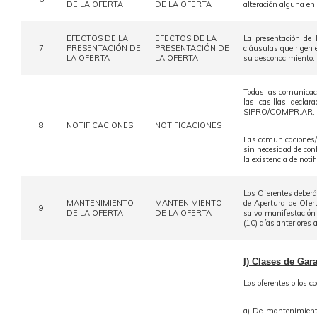
DE LA OFERTA
DE LA OFERTA
alteración alguna en
EFECTOS DE LA
EFECTOS DE LA
La presentación de l
7
PRESENTACIÓN DE
PRESENTACIÓN DE
cláusulas que rigen e
LA OFERTA
LA OFERTA
su desconocimiento.
Todas las comunicaci
las casillas decla
SIPRO/COMPR.AR.
8
NOTIFICACIONES
NOTIFICACIONES
Las comunicaciones/no
sin necesidad de conf
la existencia de noti
Los Oferentes deberá
MANTENIMIENTO
MANTENIMIENTO
de Apertura de Ofer
9
DE LA OFERTA
DE LA OFERTA
salvo manifestación
(10) días anteriores
I) Clases de Gara
Los oferentes o los c
a) De mantenimiento