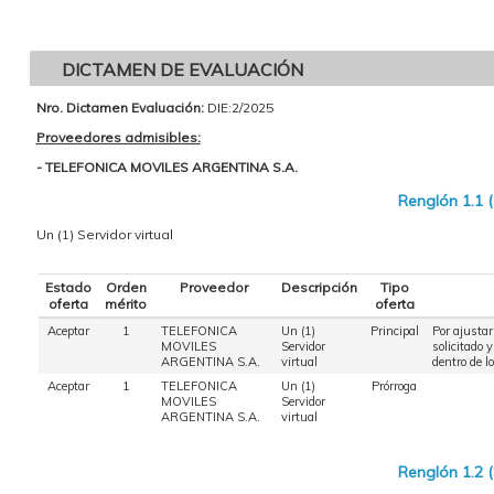
DICTAMEN DE EVALUACIÓN
Nro. Dictamen Evaluación:
DIE:2/2025
Proveedores admisibles:
- TELEFONICA MOVILES ARGENTINA S.A.
Renglón 1.1 
Un (1) Servidor virtual
Estado
Orden
Proveedor
Descripción
Tipo
oferta
mérito
oferta
Aceptar
1
TELEFONICA
Un (1)
Principal
Por ajustar
MOVILES
Servidor
solicitado 
ARGENTINA S.A.
virtual
dentro de l
Aceptar
1
TELEFONICA
Un (1)
Prórroga
MOVILES
Servidor
ARGENTINA S.A.
virtual
Renglón 1.2 