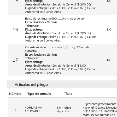
15
Plazo entrega:
NO
Áreas destinatarias:
Secretaría General (1.200,00)
Lugar de entrega:
Piedras 1080, 2° Piso (1070) Ciudad
Autónoma de Buenos Aires
Bolsa de residuos de 80x 110 cm (color verde)
Especificaciones técnicas:
Tolerancia:
16
Plazo entrega:
NO
Áreas destinatarias:
Secretaría General (1.200,00)
Lugar de entrega:
Piedras 1080, 2° Piso (1070) Ciudad
Autónoma de Buenos Aires
Cabo de madera con rosca de 1,5mts y 22mm de
diámetro
Especificaciones técnicas:
Tolerancia:
17
NO
Plazo entrega:
Áreas destinatarias:
Secretaría General (12,00)
Lugar de entrega:
Piedras 1080, 2° Piso (1070) Ciudad
Autónoma de Buenos Aires
Artículos del pliego
Número
Tipo de artículo
Título
El presente procedimiento
NORMATIVA
Normativa
Nacional (Decreto Delega
1
APLICABLE
Aplicable
PEDAGOGICA NACIONAL (Re
podrá ser consultada en el