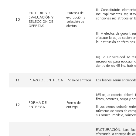
II) Constituirán element
CRITERIOS DE
Criterios de
incumplimientos registra
EVALUACIÓN Y
evaluación y
sanciones registrados en l
10
SELECCIÓN DE
selección de
OFERTAS
ofertas
III) A efectos de garantiz
efectuar la adjudicación e
la Institución en términos
IV) La Universidad se res
necesarias para evacuar d
dentro de las 48 hs. hábile
11
PLAZO DE ENTREGA
Plazo de entrega
Los bienes serán entregados
I)El adjudicatario, deber
fletes, acarreos, carga y d
FORMA DE
Forma de
12
II) Los bienes deberán ent
ENTREGA
entrega
números de orden de compra
su marca, modelo, número 
FACTURACIÓN: Las factur
efectuada la entrega de los