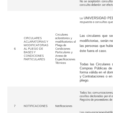
No se aceptarán consultas
consulta deberán ser efect
UNIVERSIDAD PE
La
respuesta a consultas que
Circulares
Las circulares que se
CIRCULARES
aclaratorias y
modifictorias, serán n
ACLARATORIAS Y
modificatorias al
MODIFICATORIAS
Pliego de
las personas que hubier
6
AL PLIEGO DE
Condiciones
éste fuera el caso.
BASES Y
Particulares y
CONDICIONES
Anexo de
PARTICULARES
Especificaciones
Técnicas
Todas las Circulares 
Compras Públicas de
forma válida en el dom
y Contrataciones o en 
pliego.
Todas las comunicaciones/
casillas declaradas por el
Registro de proveedores 
7
NOTIFICACIONES
Notificaciones
Las comunicaciones/notific