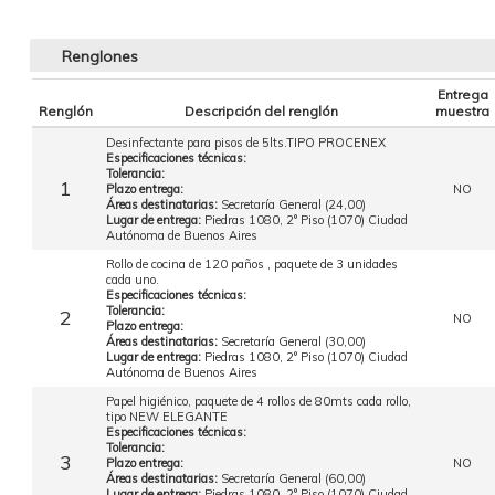
Renglones
Entrega
Renglón
Descripción del renglón
muestra
Desinfectante para pisos de 5lts.TIPO PROCENEX
Especificaciones técnicas:
Tolerancia:
1
Plazo entrega:
NO
Áreas destinatarias:
Secretaría General (24,00)
Lugar de entrega:
Piedras 1080, 2° Piso (1070) Ciudad
Autónoma de Buenos Aires
Rollo de cocina de 120 paños , paquete de 3 unidades
cada uno.
Especificaciones técnicas:
Tolerancia:
2
NO
Plazo entrega:
Áreas destinatarias:
Secretaría General (30,00)
Lugar de entrega:
Piedras 1080, 2° Piso (1070) Ciudad
Autónoma de Buenos Aires
Papel higiénico, paquete de 4 rollos de 80mts cada rollo,
tipo NEW ELEGANTE
Especificaciones técnicas:
Tolerancia:
3
Plazo entrega:
NO
Áreas destinatarias:
Secretaría General (60,00)
Lugar de entrega:
Piedras 1080, 2° Piso (1070) Ciudad