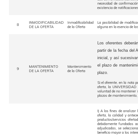
necesidad de confirmación
existencia de notificacion
INMODIFICABILIDAD
Inmodificabilidad
La posibilidad de modifica
8
DE LA OFERTA
de la Oferta
alguna en la esencia de la
Los oferentes deberá
partir de la fecha del
inicial, y así sucesiv
el plazo de mantenimi
MANTENIMIENTO
Mantenimiento
9
DE LA OFERTA
de la Oferta
plazo.
Si el oferente, en la nota
oferta, la UNIVERSIDAD la
voluntad de no mantener su 
plazos de mantenimiento, c
I) A los fines de analizar
oferta, la calidad y antec
productos/servicios ofert
debidamente fundadas aco
adjudicadas, se seleccio
beneficio mayor a los inter