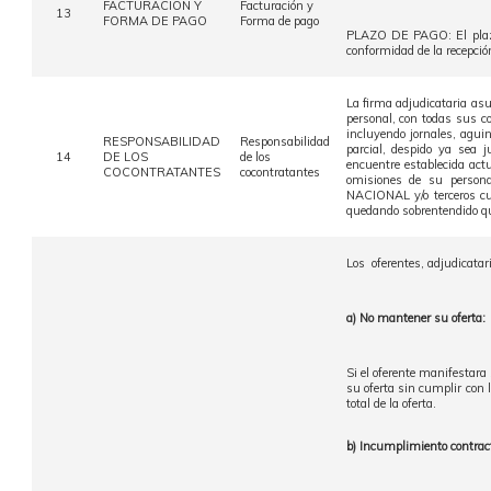
FACTURACIÓN Y
Facturación y
13
FORMA DE PAGO
Forma de pago
PLAZO DE PAGO: El plazo p
conformidad de la recepción
La firma adjudicataria asu
personal, con todas sus co
incluyendo jornales, aguin
RESPONSABILIDAD
Responsabilidad
parcial, despido ya sea j
14
DE LOS
de los
encuentre establecida actu
COCONTRATANTES
cocontratantes
omisiones de su person
NACIONAL y/o terceros cua
quedando sobrentendido qu
Los oferentes, adjudicatar
a) No mantener su oferta:
Si el oferente manifestara 
su oferta sin cumplir con
total de la oferta.
b) Incumplimiento contrac