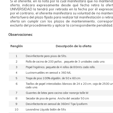
Si el oferente, en la nota por la cual manifestara que no mantend
oferta, indicara expresamente desde qué fecha retira la ofert
UNIVERSIDAD la tendrá por retirada en la fecha por él expresad
por el contrario, el oferente manifestara su voluntad de no manten
oferta fuera del plazo fijado para realizar tal manifestación o retir
oferta sin cumplir con los plazos de mantenimiento, correspo
excluirlo del procedimiento y aplicar la correspondiente penalidad.
Observaciones:
Renglón
Descripción de la oferta
1
Desinfectante para pisos de 5lts.
2
Rollo de cocina de 200 paños , paquete de 3 unidades cada uno.
3
Papel higiénico, paquete de 4 rollos de 80mts cada rollo.
4
Lustramuebles en aerosol x 360 ML
5
Trapo de piso 100% algodón, de 50 x 60 cm
6
Toallas de papel intercaladas blancas de 24 x 20 cm, caja de 2500 u
cada una.
7
Guantes de latex para cocina color naranja talle M
8
Secador de piso de goma. Ancho del secador 50 cm
9
Desinfectante en aerosol de 360ml Tipo lysoform
10
Lavandina Líquida bidón de 5lts