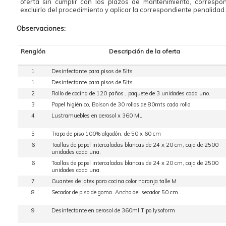
oferta sin cumplir con los plazos de mantenimiento, correspo
excluirlo del procedimiento y aplicar la correspondiente penalidad.
Observaciones:
Renglón
Descripción de la oferta
1
Desinfectante para pisos de 5lts
1
Desinfectante para pisos de 5lts
2
Rollo de cocina de 120 paños , paquete de 3 unidades cada uno.
3
Papel higiénico, Bolson de 30 rollos de 80mts cada rollo
4
Lustramuebles en aerosol x 360 ML
5
Trapo de piso 100% algodón, de 50 x 60 cm
6
Toallas de papel intercaladas blancas de 24 x 20 cm, caja de 2500
unidades cada una.
6
Toallas de papel intercaladas blancas de 24 x 20 cm, caja de 2500
unidades cada una.
7
Guantes de latex para cocina color naranja talle M
8
Secador de piso de goma. Ancho del secador 50 cm
9
Desinfectante en aerosol de 360ml Tipo lysoform