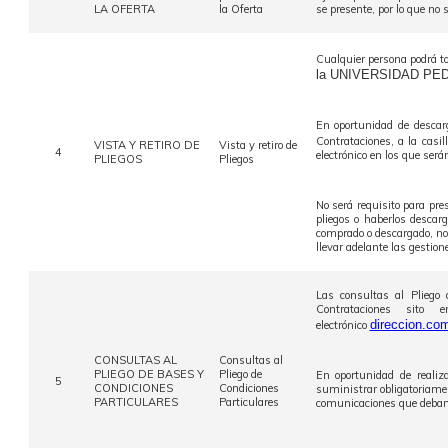
LA OFERTA
la Oferta
se presente, por lo que no 
Cualquier persona podrá to
la UNIVERSIDAD PE
En oportunidad de descar
Contrataciones, a la casi
VISTA Y RETIRO DE
Vista y retiro de
4
electrónico en los que ser
PLIEGOS
Pliegos
No será requisito para pre
pliegos o haberlos descar
comprado o descargado, no 
llevar adelante las gestio
Las consultas al Pliego
Contrataciones sito
direccion.co
electrónico
CONSULTAS AL
Consultas al
PLIEGO DE BASES Y
Pliego de
En oportunidad de realiz
5
CONDICIONES
Condiciones
suministrar obligatoriamen
PARTICULARES
Particulares
comunicaciones que deban c