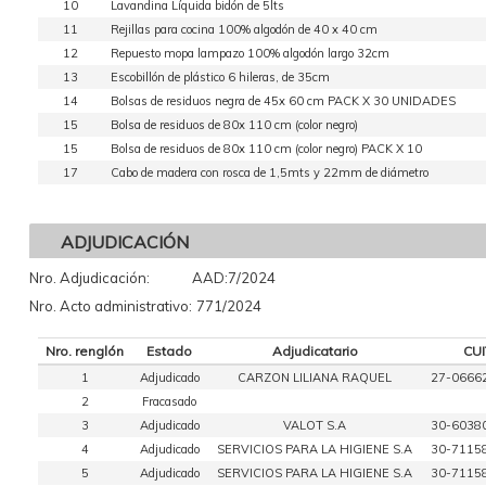
10
Lavandina Líquida bidón de 5lts
11
Rejillas para cocina 100% algodón de 40 x 40 cm
12
Repuesto mopa lampazo 100% algodón largo 32cm
13
Escobillón de plástico 6 hileras, de 35cm
14
Bolsas de residuos negra de 45x 60 cm PACK X 30 UNIDADES
15
Bolsa de residuos de 80x 110 cm (color negro)
15
Bolsa de residuos de 80x 110 cm (color negro) PACK X 10
17
Cabo de madera con rosca de 1,5mts y 22mm de diámetro
ADJUDICACIÓN
Nro. Adjudicación:
AAD:7/2024
Nro. Acto administrativo:
771/2024
Nro. renglón
Estado
Adjudicatario
CUI
1
Adjudicado
CARZON LILIANA RAQUEL
27-0666
2
Fracasado
3
Adjudicado
VALOT S.A
30-6038
4
Adjudicado
SERVICIOS PARA LA HIGIENE S.A
30-7115
5
Adjudicado
SERVICIOS PARA LA HIGIENE S.A
30-7115