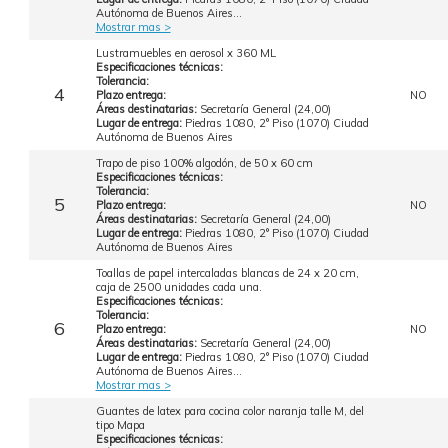
Autónoma de Buenos Aires...
Mostrar mas >
Lustramuebles en aerosol x 360 ML
Especificaciones técnicas:
Tolerancia:
4
Plazo entrega:
NO
Áreas destinatarias:
Secretaría General (24,00)
Lugar de entrega:
Piedras 1080, 2° Piso (1070) Ciudad
Autónoma de Buenos Aires
Trapo de piso 100% algodón, de 50 x 60 cm
Especificaciones técnicas:
Tolerancia:
5
Plazo entrega:
NO
Áreas destinatarias:
Secretaría General (24,00)
Lugar de entrega:
Piedras 1080, 2° Piso (1070) Ciudad
Autónoma de Buenos Aires
Toallas de papel intercaladas blancas de 24 x 20 cm,
caja de 2500 unidades cada una.
Especificaciones técnicas:
Tolerancia:
6
Plazo entrega:
NO
Áreas destinatarias:
Secretaría General (24,00)
Lugar de entrega:
Piedras 1080, 2° Piso (1070) Ciudad
Autónoma de Buenos Aires...
Mostrar mas >
Guantes de latex para cocina color naranja talle M, del
tipo Mapa
Especificaciones técnicas: