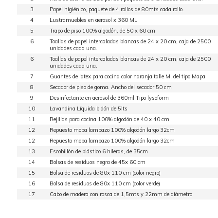
3
Papel higiénico, paquete de 4 rollos de 80mts cada rollo.
4
Lustramuebles en aerosol x 360 ML
5
Trapo de piso 100% algodón, de 50 x 60 cm
6
Toallas de papel intercaladas blancas de 24 x 20 cm, caja de 2500
unidades cada una.
6
Toallas de papel intercaladas blancas de 24 x 20 cm, caja de 2500
unidades cada una.
7
Guantes de latex para cocina color naranja talle M, del tipo Mapa
8
Secador de piso de goma. Ancho del secador 50 cm
9
Desinfectante en aerosol de 360ml Tipo lysoform
10
Lavandina Líquida bidón de 5lts
11
Rejillas para cocina 100% algodón de 40 x 40 cm
12
Repuesto mopa lampazo 100% algodón largo 32cm
12
Repuesto mopa lampazo 100% algodón largo 32cm
13
Escobillón de plástico 6 hileras, de 35cm
14
Bolsas de residuos negra de 45x 60 cm
15
Bolsa de residuos de 80x 110 cm (color negro)
16
Bolsa de residuos de 80x 110 cm (color verde)
17
Cabo de madera con rosca de 1,5mts y 22mm de diámetro