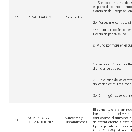
1.-Si el cocontratante des
el plazo de cumplimiento 
Comisión de Recepción, en 
15
PENALIDADES
Penalidades
2.- Por ceder el contrato 
*En esta situación la pen
Rescisión por su culpa.
c) Multa por mora en el cu
1.- Se aplicará una mult
día hábil de atraso.
2.- En el caso de los contr
aplicación de multas por di
3.- En ningún caso las mu
El aumento o la disminució
hasta el límite del VEIN
AUMENTOS Y
Aumentos y
contratante, el aumento o
16
DISMINUCIONES
Disminuciones
del cocontratante, si ésta
tipo de penalidad o san
CIENTO (35%) del monto tot