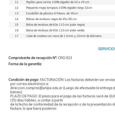
11
Rejillas para cocina 100% algodón de 40 x 40 cm
12
Repuesto mopa lampazo 100% algodón largo 32cm
13
Escobillón de plástico 6 hileras, de 35cm
14
Bolsas de residuos negra de 45x 60 cm
15
Bolsa de residuos de 80x 110 cm (color negro)
16
Bolsa de residuos de 80x 110 cm (color verde)
17
Cabo de madera con rosca de 1,5mts y 22mm de diámetro
SERVICIO
Comprobante de recepción N°:
CRO:923
Forma de la garantía:
Condición de pago:
FACTURACIÓN: Las facturas deberán ser envia
por correo electrónico a
direccion.compras@unipe.edu.ar (Luego de efectuada la entrega d
bienes).
PLAZO DE PAGO: El plazo para el pago de las facturas será de QU
(15) días hábiles, a contar a partir
de la fecha de conformidad de la recepción o de la presentación d
factura, lo que fuera posterior.