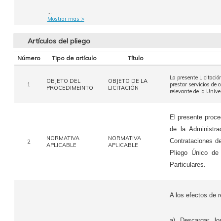
...
Mostrar mas >
Artículos del pliego
Número
Tipo de artículo
Título
La presente Licitació
OBJETO DEL
OBJETO DE LA
1
prestar servicios de 
PROCEDIMEINTO
LICITACIÓN
relevante de la Univ
El presente proce
de la Administr
NORMATIVA
NORMATIVA
Contrataciones d
2
APLICABLE
APLICABLE
Pliego Único de
Particulares.
A los efectos de r
a) Descargar 