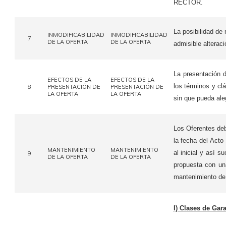
RECTOR.
La posibilidad de 
INMODIFICABILIDAD
INMODIFICABILIDAD
7
DE LA OFERTA
DE LA OFERTA
admisible alterac
La presentación d
EFECTOS DE LA
EFECTOS DE LA
los términos y clá
8
PRESENTACIÓN DE
PRESENTACIÓN DE
LA OFERTA
LA OFERTA
sin que pueda ale
Los Oferentes deb
la fecha del Acto
MANTENIMIENTO
MANTENIMIENTO
al inicial y así 
9
DE LA OFERTA
DE LA OFERTA
propuesta con un
mantenimiento de 
I) Clases de Gara