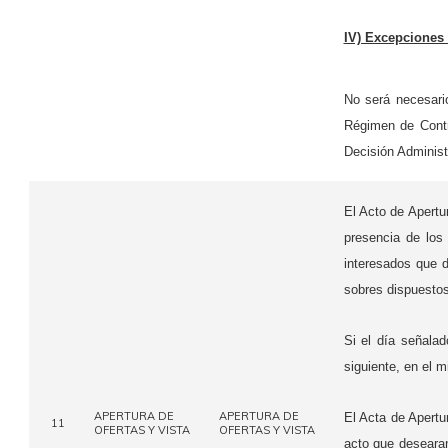
IV) Excepciones 
No será necesari
Régimen de Contr
Decisión Adminis
El Acto de Apertu
presencia de los
interesados que d
sobres dispuestos
Si el día señalad
siguiente, en el 
APERTURA DE
APERTURA DE
El Acta de Apertur
11
OFERTAS Y VISTA
OFERTAS Y VISTA
acto que desearan