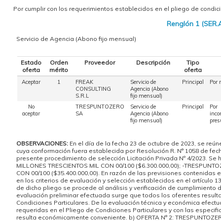
Por cumplir con los requerimientos establecidos en el pliego de condici
Renglón 1 (SER
Servicio de Agencia (Abono fijo mensual)
Estado
Orden
Proveedor
Descripción
Tipo
oferta
mérito
oferta
Aceptar
1
FREAK
Servicio de
Principal
Por 
CONSULTING
Agencia (Abono
S.R.L
fijo mensual)
No
TRESPUNTOZERO
Servicio de
Principal
Por
aceptar
SA
Agencia (Abono
inco
fijo mensual)
pres
OBSERVACIONES:
En el día de la fecha 23 de octubre de 2023, se 
cuya conformación fuera establecida por Resolución R. N° 1058 de fec
presente procedimiento de selección Licitación Privada Nº 4/2023. S
MILLONES TRESCIENTOS MIL CON 00/100 ($6.300.000,00); -TRESPUNT
CON 00/100 ($35.400.000,00). En razón de las previsiones contenidas en
en los criterios de evaluación y selección establecidos en el artículo 
de dicho pliego se procede al análisis y verificación de cumplimient
evaluación preliminar efectuada surge que todos los oferentes resulta
Condiciones Particulares. De la evaluación técnica y económica efec
requeridas en el Pliego de Condiciones Particulares y con las especifi
resulta económicamente conveniente. b) OFERTA N° 2: TRESPUNTOZERO