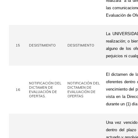
realizará a la di
las comunicacione
Evaluación de Ofe
La UNIVERSIDAD
realización; o bi
15
DESISTIMIENTO
DESISTIMIENTO
alguno de los of
perjuicios ni cual
El dictamen de l
oferentes dentro 
NOTIFICACIÓN DEL
NOTIFICACIÓN DEL
DICTAMEN DE
DICTAMEN DE
vencimiento del p
16
EVALUACIÓN DE
EVALUACIÓN DE
OFERTAS.
OFERTAS
vista en la Dire
durante un (1) 
Una vez vencido 
dentro del plazo
actuado y resolvi