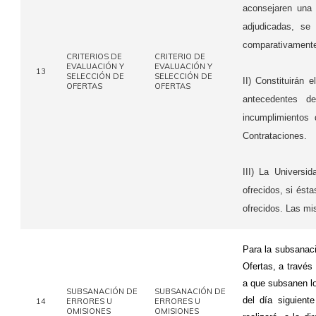
aconsejaren una 
adjudicadas, se
comparativamente 
CRITERIOS DE
CRITERIO DE
EVALUACIÓN Y
EVALUACIÓN Y
13
SELECCIÓN DE
SELECCIÓN DE
II) Constituirán 
OFERTAS
OFERTAS
antecedentes d
incumplimientos
Contrataciones.
III) La Universi
ofrecidos, si ést
ofrecidos. Las mi
Para la subsanaci
Ofertas, a través
a que subsanen lo
SUBSANACIÓN DE
SUBSANACIÓN DE
del día siguient
14
ERRORES U
ERRORES U
OMISIONES
OMISIONES