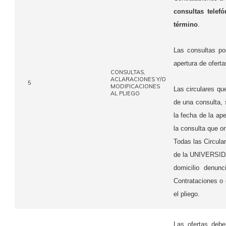
consultas telef
término
.
Las consultas po
apertura de oferta
CONSULTAS,
ACLARACIONES Y/O
5
MODIFICACIONES
Las circulares 
AL PLIEGO
de una consulta,
la fecha de la ape
la consulta que ori
Todas las Circular
de la UNIVERSIDA
domicilio denun
Contrataciones o 
el pliego.
Las ofertas debe