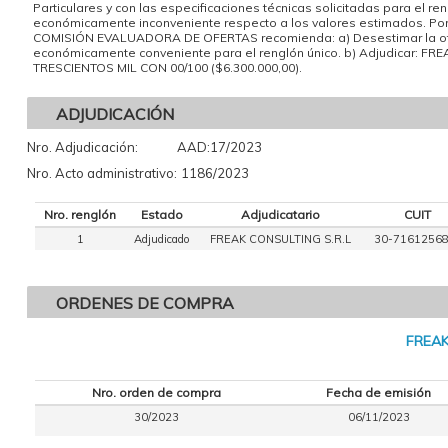
Particulares y con las especificaciones técnicas solicitadas para el re
económicamente inconveniente respecto a los valores estimados. Por 
COMISIÓN EVALUADORA DE OFERTAS recomienda: a) Desestimar la ofer
económicamente conveniente para el renglón único. b) Adjudicar: FRE
TRESCIENTOS MIL CON 00/100 ($6.300.000,00).
ADJUDICACIÓN
Nro. Adjudicación:
AAD:17/2023
Nro. Acto administrativo:
1186/2023
Nro. renglón
Estado
Adjudicatario
CUIT
1
Adjudicado
FREAK CONSULTING S.R.L
30-71612568
ORDENES DE COMPRA
FREAK
Nro. orden de compra
Fecha de emisión
30/2023
06/11/2023