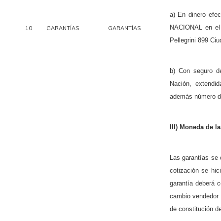
a) En dinero ef
NACIONAL en el B
10
GARANTÍAS
GARANTÍAS
Pellegrini 899 Ci
b) Con seguro de
Nación, extend
además número de
III) Moneda de la
Las garantías se 
cotización se hic
garantía deberá c
cambio vendedor 
de constitución de