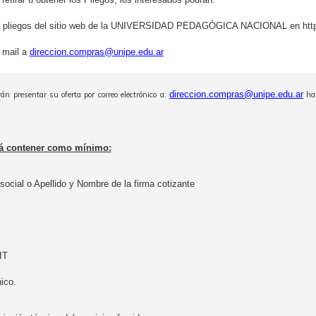
s pliegos del sitio web de la UNIVERSIDAD PEDAGÓGICA NACIONAL en https:
a mail a
direccion.compras@unipe.edu.ar
direccion.compras@unipe.edu.ar
án presentar su oferta por correo electrónico a:
has
rá contener como mínimo:
ocial o Apellido y Nombre de la firma cotizante
IT
nico.