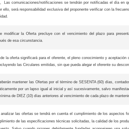
, Las comunicaciones/notificaciones se tendrán por notificadas el día en 
r ello, será responsabilidad exclusiva del proponente verificar con la frecu
idad.
de modificar la Oferta precluye con el vencimiento del plazo para present
ués de esa circunstancia.
de la oferta significará para el oferente, el pleno conocimiento y aceptación
ncluyendo las Circulares emitidas, sin que pueda alegar el oferente su desco
eberán mantener las Ofertas por el término de SESENTA (60) días, contados a
icamente por un lapso igual al inicial y así sucesivamente, salvo manifesta
ínima de DIEZ (10) días anteriores al vencimiento de cada plazo de mantenim
e analizar las ofertas se tendrá en cuenta el cumplimiento de los aspectos f
plimiento de las especificaciones técnicas solicitadas, la calidad de los produ
uesto. Salvo cuando razones debidamente fundadas aconsejaren una soluci