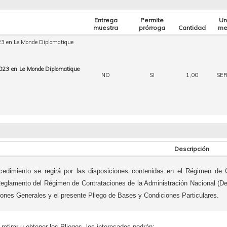
Entrega
Permite
Un
muestra
prórroga
Cantidad
me
023 en Le Monde Diplomatique
 2023 en Le Monde Diplomatique
NO
SI
1,00
SER
Descripción
cedimiento se regirá por las disposiciones contenidas en el Régimen de 
Reglamento del Régimen de Contrataciones de la Administración Nacional (D
ones Generales y el presente Pliego de Bases y Condiciones Particulares.
 retirar u obtener los Pliegos, los interesados podrán: