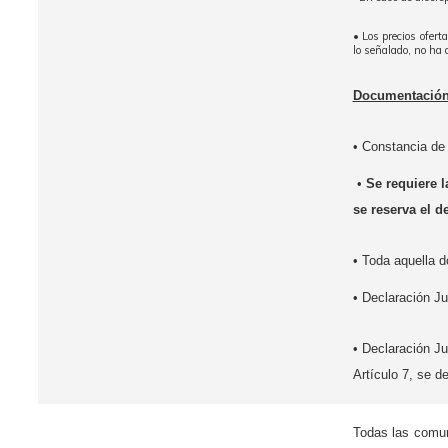
• Los precios ofert
lo señalado, no ha 
Documentación a
• Constancia de 
•
Se requiere 
se reserva el d
• Toda aquella d
• Declaración Ju
• Declaración Ju
Artículo 7, se d
Todas las comuni