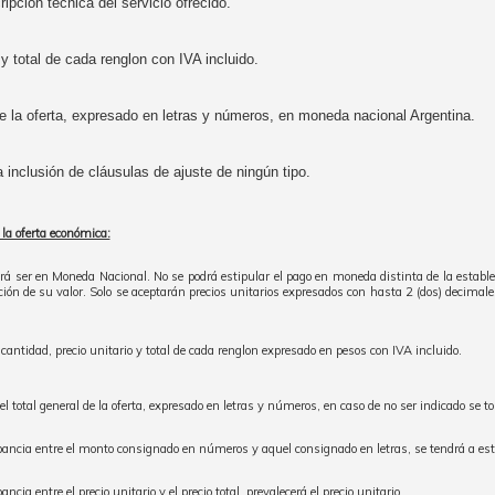
ripción técnica del servicio ofrecido.
 y total de cada renglon con IVA incluido.
de la oferta, expresado en letras y números, en moneda nacional Argentina.
a inclusión de cláusulas de ajuste de ningún tipo.
 la oferta económica:
erá ser en Moneda Nacional. No se podrá estipular el pago en moneda distinta de la establ
ción de su valor. Solo se aceptarán precios unitarios expresados con hasta 2 (dos) decimal
 cantidad, precio unitario y total de cada renglon expresado en pesos con IVA incluido.
el total general de la oferta, expresado en letras y números, en caso de no ser indicado se t
pancia entre el monto consignado en números y aquel consignado en letras, se tendrá a est
ncia entre el precio unitario y el precio total, prevalecerá el precio unitario.