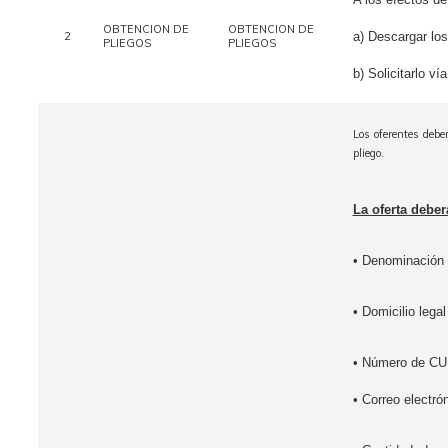
OBTENCION DE
OBTENCION DE
2
a) Descargar lo
PLIEGOS
PLIEGOS
b) Solicitarlo ví
Los oferentes deber
pliego.
La oferta debe
• Denominación s
• Domicilio legal
• Número de CU
• Correo electró