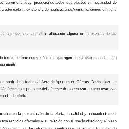
que fueron enviadas, produciendo todos sus efectos sin necesidad de
encia adecuada la existencia de notificaciones/comunicaciones emitidas
arla, sin que sea admisible alteración alguna en la esencia de las
 de todos los términos y cláusulas que rigen el presente procedimiento
nocimiento.
 partir de la fecha del Acto de Apertura de Ofertas. Dicho plazo se
ción fehaciente por parte del oferente de no renovar su propuesta con
iento de oferta.
ormales en la presentación de la oferta, la calidad y antecedentes del
ctos/servicios ofertados y su relación con el precio ofrecido y el plazo
ón distinta, de las ofertas en condiciones técnicas y formales de