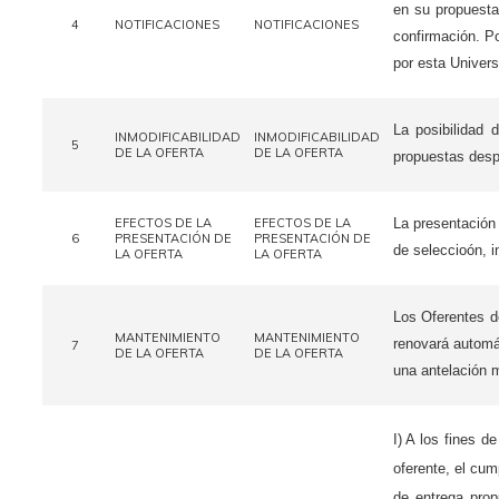
en su propuesta
4
NOTIFICACIONES
NOTIFICACIONES
confirmación. Po
por esta Univers
La posibilidad 
INMODIFICABILIDAD
INMODIFICABILIDAD
5
DE LA OFERTA
DE LA OFERTA
propuestas desp
EFECTOS DE LA
EFECTOS DE LA
La presentación 
6
PRESENTACIÓN DE
PRESENTACIÓN DE
de seleccioón, i
LA OFERTA
LA OFERTA
Los Oferentes d
MANTENIMIENTO
MANTENIMIENTO
renovará automát
7
DE LA OFERTA
DE LA OFERTA
una antelación m
I) A los fines d
oferente, el cum
de entrega prop