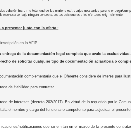
ados deberán incluir la totalidad de los materiales/trabajos necesarios para la entrega/cum
de reconocerse, bajo ningún concepto, costos adicionales a los ofertados originalmente.
 presentar junto con la oferta :
inscripción en la AFIP.
la entrega de la documentación legal completa que avale la exclusivi
erecho de solicitar cualquier tipo de documentación aclaratoria o comple
ocumentación complementaria que el Oferente considere de interés para ilust
rada de Habilidad para contratar.
rada de intereses (decreto 202/2017). En virtud de lo requerido por la Comu
etalla el nombre y cargo del funcionario competente para adjudicar el presen
caciones/notificaciones que se emitan en el marco de la presente contrataci