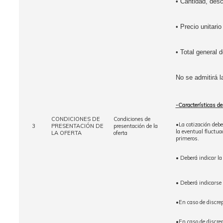
• Cantidad, desc
• Precio unitario
• Total general 
No se admitirá l
-Características de
CONDICIONES DE
Condiciones de
•La cotización deb
3
PRESENTACIÓN DE
presentación de la
la eventual fluctua
LA OFERTA
oferta
primeros.
• Deberá indicar la
• Deberá indicarse 
•En caso de discre
•En caso de discrepa