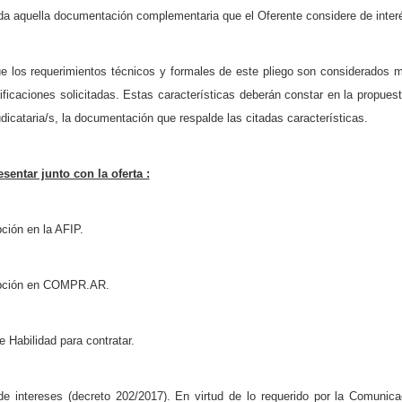
da aquella documentación complementaria que el Oferente considere de interés
e los requerimientos técnicos y formales de este pliego son considerados mí
ficaciones solicitadas. Estas características deberán constar en la propues
udicataria/s, la documentación que respalde las citadas características.
entar junto con la oferta :
pción en la AFIP.
ripción en COMPR.AR.
 Habilidad para contratar.
de intereses (decreto 202/2017). En virtud de lo requerido por la Comunic