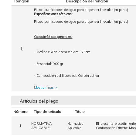
Renglón
Descripción del renglón
Filtros purificadores de agua para dispenser frio/calor (en pares)
Especificaciones técnicas:
Filtros purificadores de agua para dispenser frio/calor (en pares)
Caracterícticas generales:
1
- Medidas: Alto 27cm x diam. 6,5cm
- Peso total: 900 gr
- Composición del filtro azul: Carbón activa
...
Mostrar mas >
Artículos del pliego
Número
Tipo de artículo
Título
NORMATIVA
Normativa
El presente procedimient
1
APLICABLE
Aplicable
Contratación Directa: Mod