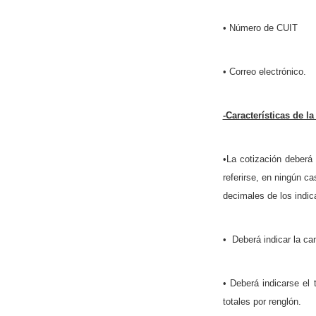
• Número de CUIT
• Correo electrónico.
-Características de l
•La cotización deberá
referirse, en ningún c
decimales de los indic
• Deberá indicar la can
• Deberá indicarse el 
totales por renglón.