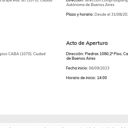
.unipe.edu. ar/ (1070), Ciudad
Dirección:
direccion.compras@unip
Autónoma de Buenos Aires
Plazo y horario:
Desde el 31/08/20
Acto de Apertura
 piso CABA (1070), Ciudad
Dirección:
Piedras 1080,2º Piso, 
de Buenos Aires
Fecha inicio:
06/09/2023
Horario de inicio:
14:00