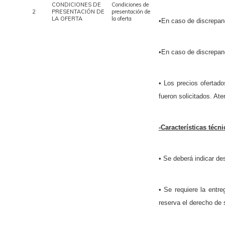
CONDICIONES DE
Condiciones de
2
PRESENTACIÓN DE
presentación de
LA OFERTA
la oferta
•En caso de discrepanc
•En caso de discrepancia
• Los precios ofertado
fueron solicitados. At
-Características técni
• Se deberá indicar de
• Se requiere la ent
reserva el derecho de s