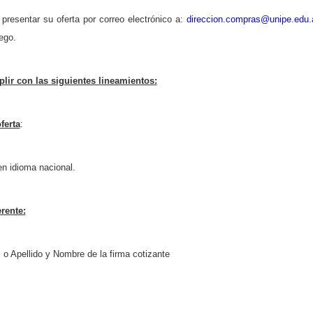
presentar su oferta por correo electrónico a:
direccion.compras@unipe.edu.
ego.
lir con las siguientes lineamientos:
ferta
:
n idioma nacional.
erente:
o Apellido y Nombre de la firma cotizante