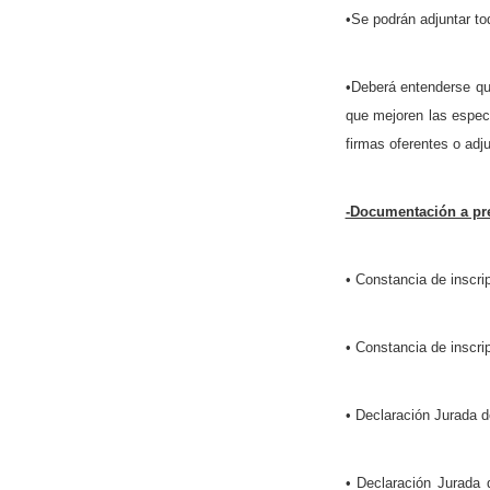
•Se podrán adjuntar to
•Deberá entenderse qu
que mejoren las especi
firmas oferentes o adj
-Documentación a pres
• Constancia de inscri
• Constancia de insc
• Declaración Jurada de
• Declaración Jurada 